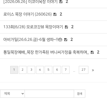
[2026.06.26] 이코이목장 이야기
2
로이스 목장 이야기 (260626)
2
133회(6/28) 모로코갓뷰 목장이야기
2
아비가일(26.6.26.금)-6월 생파~!!🎂
2
통일목장예배_목장 한가족된 버니씨가정을 축복하며_
2
1
2
3
4
5
6
7
27
...
검색