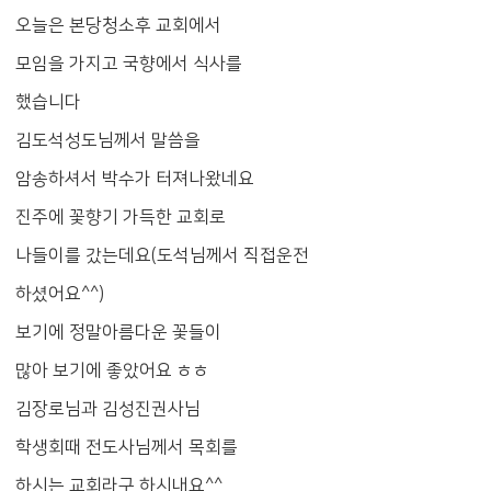
오늘은 본당청소후 교회에서
모임을 가지고 국향에서 식사를
했습니다
김도석성도님께서 말씀을
암송하셔서 박수가 터져나왔네요
진주에 꽃향기 가득한 교회로
나들이를 갔는데요(도석님께서 직접운전
하셨어요^^)
보기에 정말아름다운 꽃들이
많아 보기에 좋았어요 ㅎㅎ
김장로님과 김성진권사님
학생회때 전도사님께서 목회를
하시는 교회라구 하시내요^^