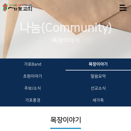
나눔(Community)
목장이야기
가포Band
목장이야기
초원이야기
말씀요약
주보/소식
선교소식
가포풍경
새가족
목장이야기