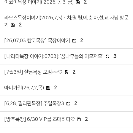
이코이목장 이야기( 2026. 7. 3. 금)
2
라오스목장이야기(2026.7.3) - 차.명.렬.이.순.아.선.교.사님 방문
기
2
[26.07.03 캄코목장] 목장이야기
2
[나리타목장 이야기:0703]:'꿈나무들의 이모저모'
3
[7월3일] 샬롬목장 모임~~♡
2
아비가일(26.7.2.목)
2
[6.28. 필리핀목장] 주일목장3
2
[방주목장] 6/30 VIP를 초대하다♡
2