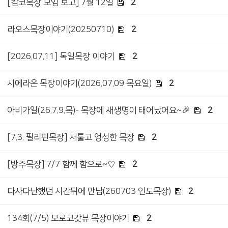
[캄코목장 모임 보고] 7월 12일
2
라오스목장이야기(20250710)
2
[2026.07.11] 독일목장 이야기
2
시에라온 목장이야기(2026.07.09 목요일)
2
아비가일(26.7.9.목)- 목장에 새생명이 태어났어요~🎉
2
[7.3. 필리핀목장] 서툴고 엉성한 목장
2
[방주목장] 7/7 함께 함으로~♡
2
다사다난했던 시간뒤에 만남(260703 인도목장)
2
134회(7/5) 모로코갓뷰 목장이야기
2