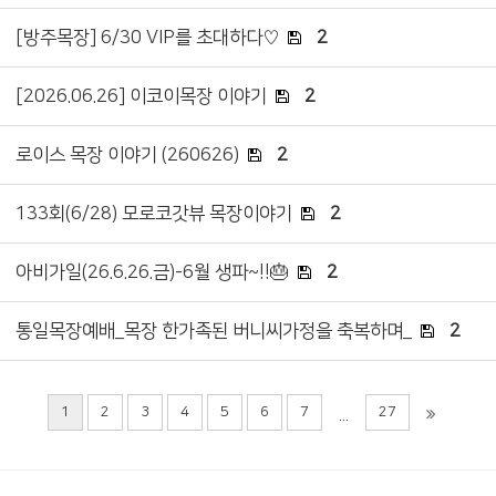
[방주목장] 6/30 VIP를 초대하다♡
2
[2026.06.26] 이코이목장 이야기
2
로이스 목장 이야기 (260626)
2
133회(6/28) 모로코갓뷰 목장이야기
2
아비가일(26.6.26.금)-6월 생파~!!🎂
2
통일목장예배_목장 한가족된 버니씨가정을 축복하며_
2
1
2
3
4
5
6
7
27
...