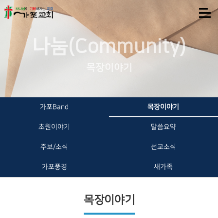
나눔(Community)
목장이야기
가포Band
목장이야기
초원이야기
말씀요약
주보/소식
선교소식
가포풍경
새가족
목장이야기