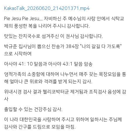
KakaoTalk_20260620_214201371.mp4
Pie Jesu Pie Jesu.... 자비하신 주 예수님의 사랑 안에서 식탁교
제의 풍성한 복을 나리어 주시니 감사합니다.
맛있는 잔치국수로 섬겨주신 이 권사님 감사합니다.
박규준 집사님이 뽑으신 찬송가 384장 "나의 갈길 다 가도록"
으로 시작하여
아사야 41: 10 말씀과 아사야 43:1 말씀 암송
영적가족의 소중함에 대하여 나누면서 매주 갖는 목장모임을 통
해 얼마나 큰 위로와 격려를 받게 되는지 감사.
위내시경 검사 결과 헬리코박터균 제거됨과 조직검사 음성에 감
사
출입할 수 있는 건강주심 감사.
이 나라 대한민국을 사랑하여 주시고 위하여 일하시는 주님께
감사와 간구를 드림으로 모임을 마침.