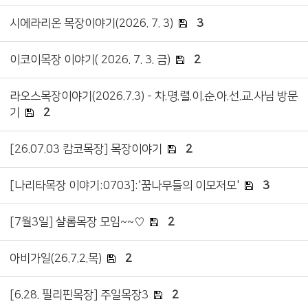
시에라리온 목장이야기(2026. 7. 3)
3
이코이목장 이야기( 2026. 7. 3. 금)
2
라오스목장이야기(2026.7.3) - 차.명.렬.이.순.아.선.교.사님 방문
기
2
[26.07.03 캄코목장] 목장이야기
2
[나리타목장 이야기:0703]:'꿈나무들의 이모저모'
3
[7월3일] 샬롬목장 모임~~♡
2
아비가일(26.7.2.목)
2
[6.28. 필리핀목장] 주일목장3
2