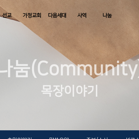
선교
가정교회
다음세대
사역
나눔
나눔(Community
목장이야기