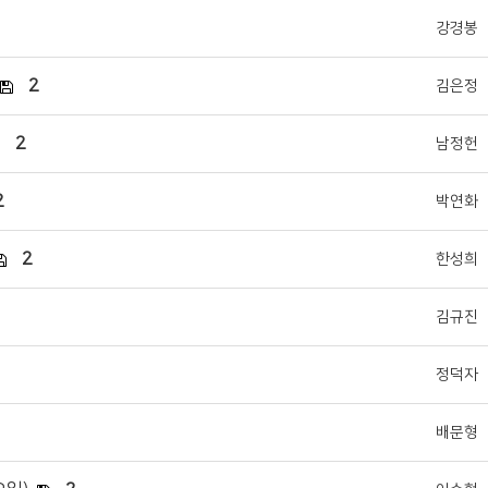
강경봉
2
김은정
2
남정헌
2
박연화
2
한성희
김규진
정덕자
배문형