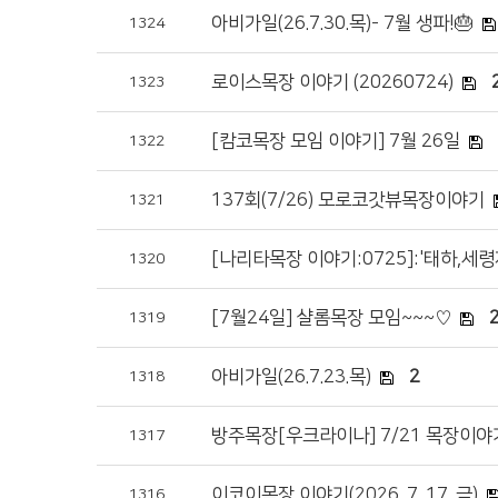
아비가일(26.7.30.목)- 7월 생파!🎂
1324
로이스목장 이야기 (20260724)
1323
[캄코목장 모임 이야기] 7월 26일
1322
137회(7/26) 모로코갓뷰목장이야기
1321
[나리타목장 이야기:0725]:'태하,세
1320
[7월24일] 샬롬목장 모임~~~♡
1319
아비가일(26.7.23.목)
2
1318
방주목장[우크라이나] 7/21 목장이야
1317
이코이목장 이야기(2026. 7. 17. 금)
1316