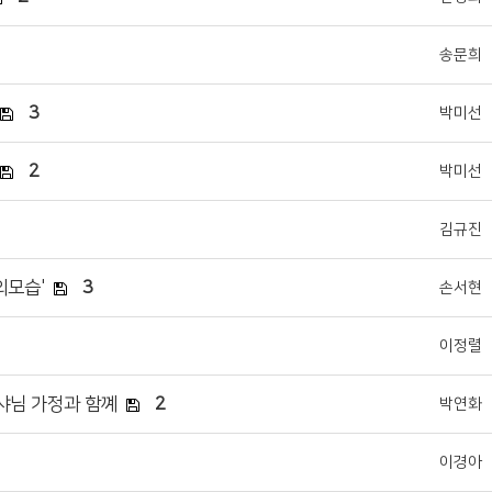
송문희
3
박미선
2
박미선
김규진
의모습'
3
손서현
이정렬
교샤님 가정과 함꼐
2
박연화
이경아