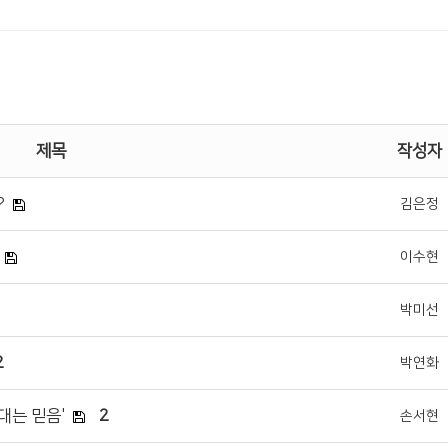
제목
작성자
?
김은정
이수현
박미선
2
박연화
대는 믿음'
2
손서현