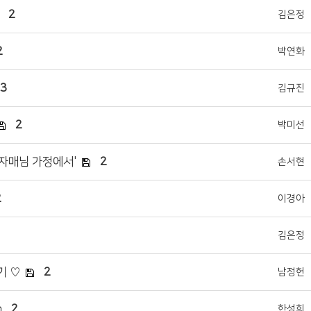
2
김은정
2
박연화
3
김규진
2
박미선
령자매님 가정에서'
2
손서현
2
이경아
김은정
기 ♡
2
남정헌
2
한성희