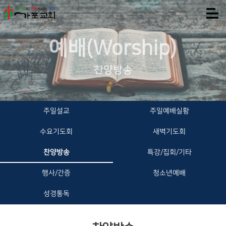
예배(Worship)
찬양방송
주일설교
주일예배실황
수요기도회
새벽기도회
찬양방송
특강/집회/기타
행사/간증
청소년예배
성경통독