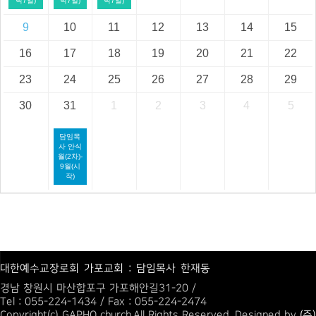
박7일)
박7일)
박7일)
9
10
11
12
13
14
15
16
17
18
19
20
21
22
23
24
25
26
27
28
29
30
31
1
2
3
4
5
담임목
사 안식
월(2차)-
9월(시
작)
대한예수교장로회 가포교회 : 담임목사 한재동
경남 창원시 마산합포구 가포해안길31-20 /
Tel : 055-224-1434 / Fax : 055-224-2474
Copyright(c) GAPHO church.All Rights Reserved. Designed by
(주)