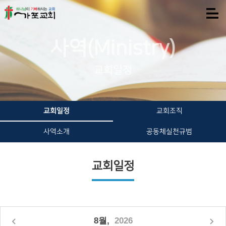
사역(Ministry)
교회일정
교회일정
교회조직
사역소개
공동체실천규범
교회일정
8월,
2026