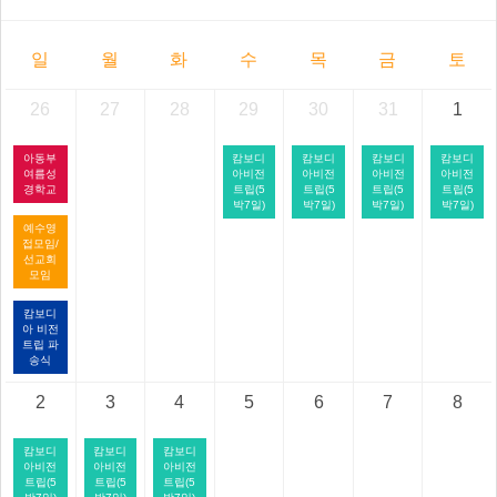
일
월
화
수
목
금
토
26
27
28
29
30
31
1
아동부
캄보디
캄보디
캄보디
캄보디
여름성
아비전
아비전
아비전
아비전
경학교
트립(5
트립(5
트립(5
트립(5
박7일)
박7일)
박7일)
박7일)
예수영
접모임/
선교회
모임
캄보디
아 비전
트립 파
송식
2
3
4
5
6
7
8
캄보디
캄보디
캄보디
아비전
아비전
아비전
트립(5
트립(5
트립(5