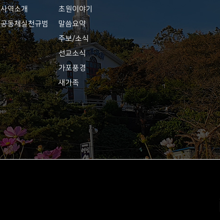
사역소개
초원이야기
공동체실천규범
말씀요약
주보/소식
선교소식
가포풍경
새가족