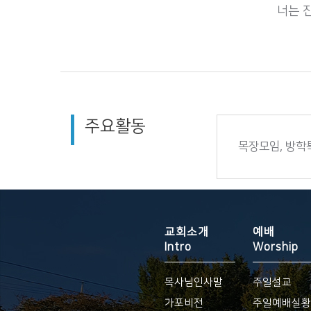
너는 
주요활동
목장모임, 방학
교회소개
예배
Intro
Worship
목사님인사말
주일설교
가포비전
주일예배실