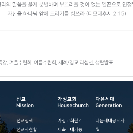
진리의 말씀을 옳게 분별하며 부끄러울 것이 없는 일꾼으로 인정
자신을 하나님 앞에 드리기를 힘쓰라 (디모데후서 2:15)
특강, 겨울수련회, 여름수련회, 세례/입교 리셉션, 성탄발표
선교
가정교회
다음세대
Mission
Housechurch
Generation
선교정책
가정교회란?
다음세대공지사
항
황
선교사현황
세축ㆍ네기둥