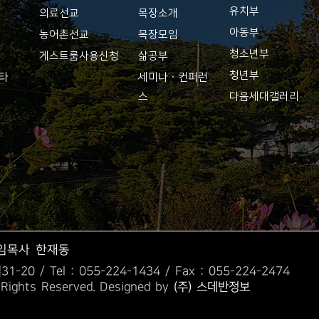
유치부
의료선교
목장소개
아동부
농어촌선교
목장모임
청소년부
게스트룸사용신청
삶공부
청년부
기타
세미나ㆍ컨퍼런
스
다음세대갤러리
임목사 한재동
1-20 /
Tel : 055-224-1434 / Fax : 055-224-2474
 Rights Reserved. Designed by
(주) 스데반정보