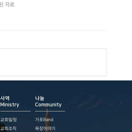
된 자로
사역
나눔
Ministry
Community
교회일정
가포Band
교회조직
목장이야기