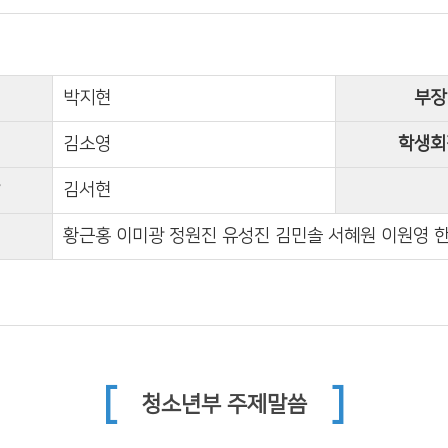
박지현
부장
김소영
학생회
김서현
황근홍 이미광 정원진 유성진 김민솔 서혜원 이원영 
[
]
청소년부 주제말씀