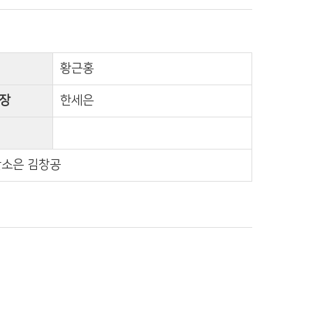
황근홍
장
한세은
한소은 김창공