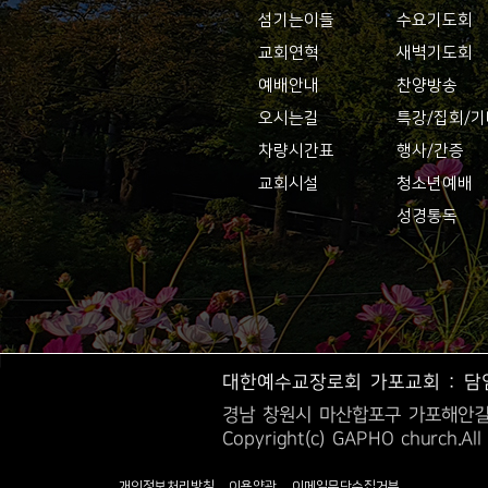
섬기는이들
수요기도회
교회연혁
새벽기도회
예배안내
찬양방송
오시는길
특강/집회/
차량시간표
행사/간증
교회시설
청소년예배
성경통독
대한예수교장로회 가포교회 : 담
경남 창원시 마산합포구 가포해안길3
Copyright(c) GAPHO church.All
개인정보처리방침
이용약관
이메일무단수집거부