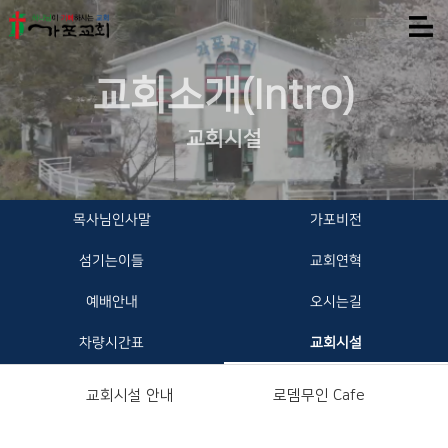
교회소개(Intro)
교회시설
목사님인사말
가포비전
섬기는이들
교회연혁
예배안내
오시는길
차량시간표
교회시설
교회시설 안내
로뎀무인 Cafe