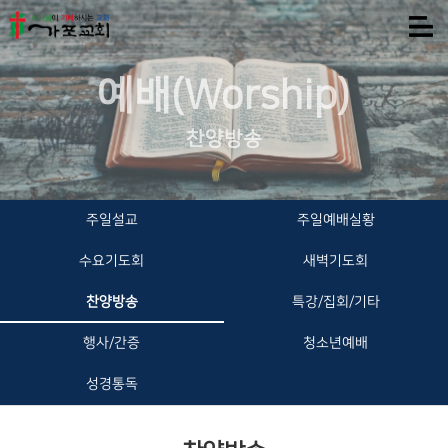
예배(Worship)
찬양방송
주일설교
주일예배실황
수요기도회
새벽기도회
찬양방송
특강/집회/기타
행사/간증
청소년예배
성경통독