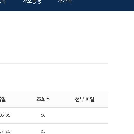
소식
가포풍경
새가족
록일
조회수
첨부 파일
08-05
50
07-26
85