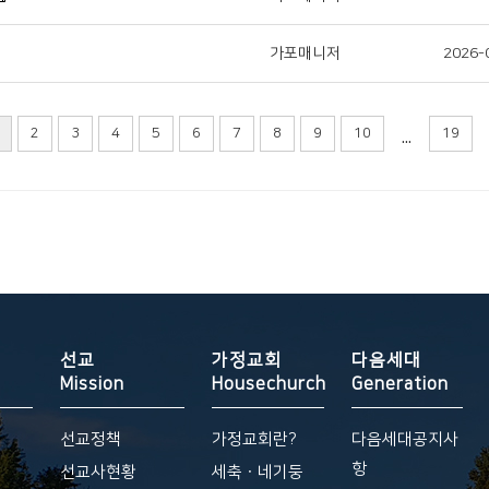
가포매니저
2026-
...
2
3
4
5
6
7
8
9
10
19
선교
가정교회
다음세대
Mission
Housechurch
Generation
선교정책
가정교회란?
다음세대공지사
항
황
선교사현황
세축ㆍ네기둥