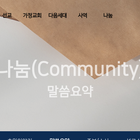
선교
가정교회
다음세대
사역
나눔
나눔(Community
말씀요약