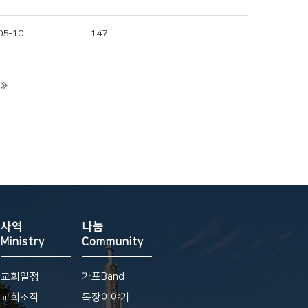
05-10
147
사역
나눔
Ministry
Community
교회일정
가포Band
교회조직
목장이야기