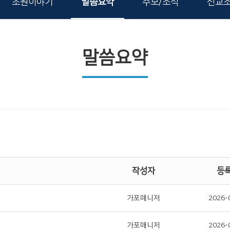
초원이야기
말씀요약
주보/소식
선교
말씀요약
작성자
등
가포매니저
2026-
가포매니저
2026-