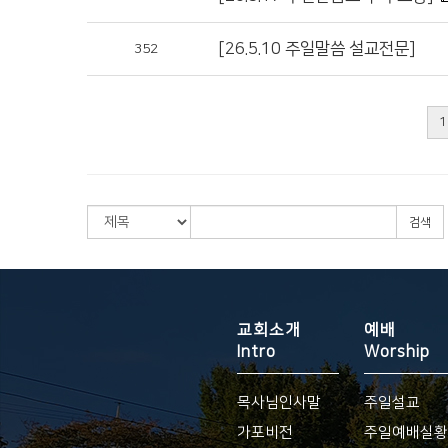
[26.5.10 주일말씀 설교전문]
352
1
검색
교회소개
예배
Intro
Worship
목사님인사말
주일설교
가포비전
주일예배실