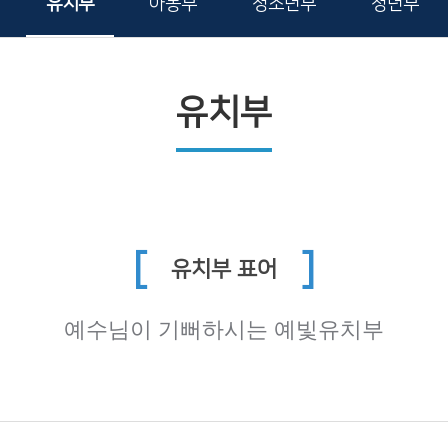
유치부
아동부
청소년부
청년부
유치부
[
]
유치부 표어
예수님이 기뻐하시는 예빛유치부