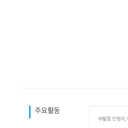
주요활동
부활절 인형극, 