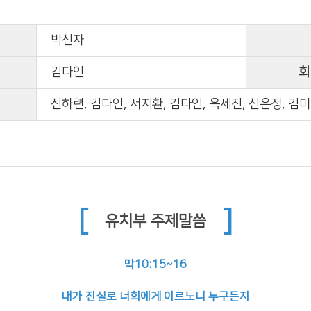
박신자
김다인
회
신하련, 김다인, 서지환, 김다인, 옥세진, 신은정, 김
[
]
유치부 주제말씀
막10:15~16
내가 진실로 너희에게 이르노니 누구든지