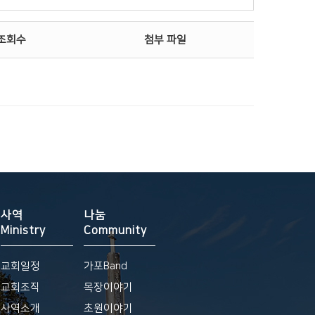
조회수
첨부 파일
사역
나눔
Ministry
Community
교회일정
가포Band
교회조직
목장이야기
사역소개
초원이야기