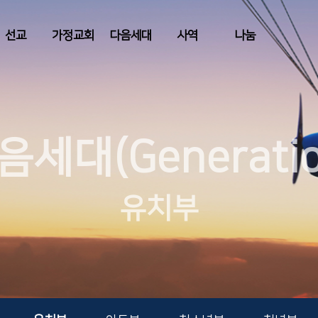
선교
가정교회
다음세대
사역
나눔
음세대(Generatio
유치부