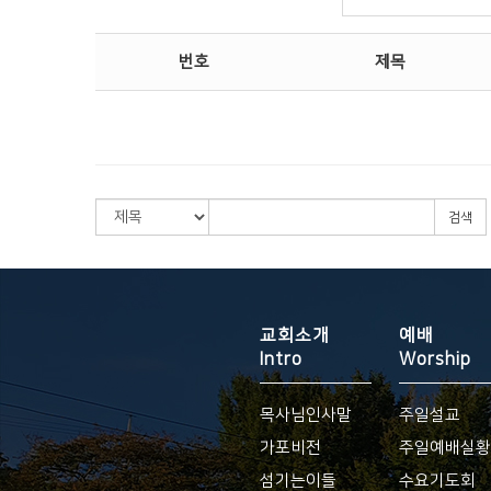
번호
제목
검색
교회소개
예배
Intro
Worship
목사님인사말
주일설교
가포비전
주일예배실
섬기는이들
수요기도회