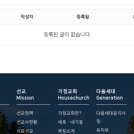
작성자
등록일
등록된 글이 없습니다.
선교
가정교회
다음세대
Mission
Housechurch
Generation
선교정책
가정교회란?
다음세대공지사
항
황
선교사현황
세축ㆍ네기둥
유치부
의료선교
목장소개