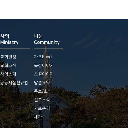
사역
나눔
Ministry
Community
교회일정
가포Band
교회조직
목장이야기
사역소개
초원이야기
공동체실천규범
말씀요약
주보/소식
선교소식
가포풍경
새가족