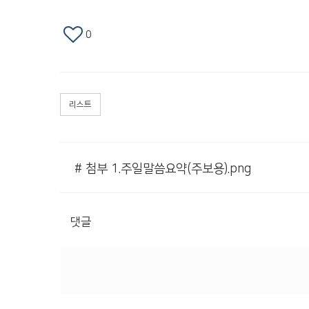
0
리스트
# 첨부 1.주일말씀요약(주보용).png
댓글