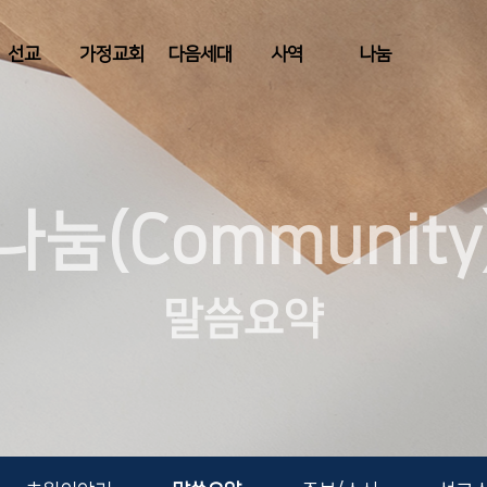
선교
가정교회
다음세대
사역
나눔
나눔(Community
말씀요약