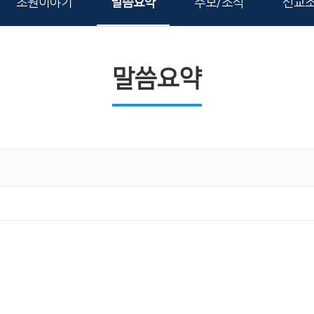
초원이야기
말씀요약
주보/소식
선교
말씀요약