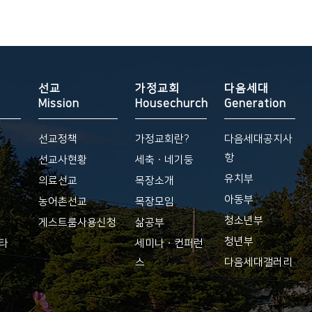
선교
가정교회
다음세대
Mission
Housechurch
Generation
선교정책
가정교회란?
다음세대공지사
항
황
선교사현황
세축ㆍ네기둥
유치부
의료선교
목장소개
아동부
농어촌선교
목장모임
청소년부
게스트룸사용신청
삶공부
청년부
기타
세미나ㆍ컨퍼런
스
다음세대갤러리