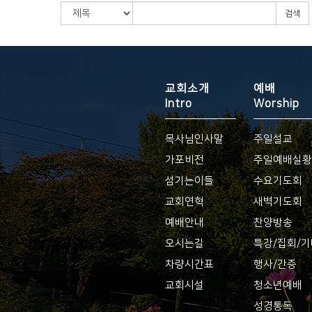
검색
교회소개
예배
Intro
Worship
목사님인사말
주일설교
가포비전
주일예배실
섬기는이들
수요기도회
교회연혁
새벽기도회
예배안내
찬양방송
오시는길
특강/집회/
차량시간표
행사/간증
교회시설
청소년예배
성경통독