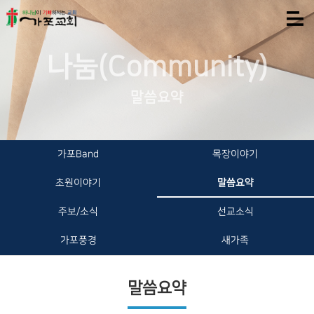
나눔(Community)
말씀요약
가포Band
목장이야기
초원이야기
말씀요약
주보/소식
선교소식
가포풍경
새가족
말씀요약