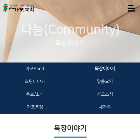
나눔(Community)
목장이야기
가포Band
목장이야기
초원이야기
말씀요약
주보/소식
선교소식
가포풍경
새가족
목장이야기