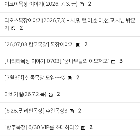
이코이목장 이야기( 2026. 7. 3. 금)
2
라오스목장이야기(2026.7.3) - 차.명.렬.이.순.아.선.교.사님 방문
기
2
[26.07.03 캄코목장] 목장이야기
2
[나리타목장 이야기:0703]:'꿈나무들의 이모저모'
3
[7월3일] 샬롬목장 모임~~♡
2
아비가일(26.7.2.목)
2
[6.28. 필리핀목장] 주일목장3
2
[방주목장] 6/30 VIP를 초대하다♡
2