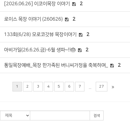
[2026.06.26] 이코이목장 이야기
2
로이스 목장 이야기 (260626)
2
133회(6/28) 모로코갓뷰 목장이야기
2
아비가일(26.6.26.금)-6월 생파~!!🎂
2
통일목장예배_목장 한가족된 버니씨가정을 축복하며_
2
1
2
3
4
5
6
7
27
...
검색