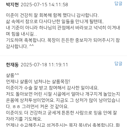
답글
박지현
2025-07-15 14:11:58
이준이 건강히 잘 회복해 함께 했다니 감사합니다.
삶 속에서 참으로 다사다난한 일들을 만나게 될텐데..
내 기준이 아니라 하나님의 관점에서 바라보고 넉넉히 이겨내
며 힘을 내시길. .
기도하며 축복합니다. 목장이 든든한 중보자가 되어주시기 참
감사합니다. ^^
답글
한재동
2025-07-18 11:19:11
샬롬^^
언제나 샬롬이 넘쳐나는 샬롬목장!
이준이가 수술 잘 받고 참여해서 감사한 일이네요.
저도 돌아보면 어린 시절 시골에서 얼마나 개구지게 놀았는지
온몸에 상처투성이었어요. 지금도 그 상처가 많이 남아있습니
다. ㅎㅎ 그러면서 커온 것 같아요.
이준이도 더 건강하고 굳세게 튼튼한 사람으로 믿음 안에 잘
자라기를 기도해요.
언제나 수고해주시고 섬겨주시는 목자 목녀님 축복합니다. 화