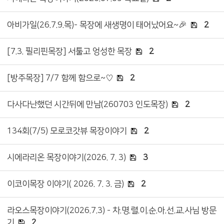
아비가일(26.7.9.목)- 목장에 새생명이 태어났어요~🎉
2
[7.3. 필리핀목장] 서툴고 엉성한 목장
2
[방주목장] 7/7 함께 함으로~♡
2
다사다난했던 시간뒤에 만남(260703 인도목장)
2
134회(7/5) 모로코갓뷰 목장이야기
2
시에라리온 목장이야기(2026. 7. 3)
3
이코이목장 이야기( 2026. 7. 3. 금)
2
라오스목장이야기(2026.7.3) - 차.명.렬.이.순.아.선.교.사님 방문
기
2