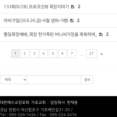
133회(6/28) 모로코갓뷰 목장이야기
2
아비가일(26.6.26.금)-6월 생파~!!🎂
2
통일목장예배_목장 한가족된 버니씨가정을 축복하며_
2
1
2
3
4
5
6
7
27
...
검색
대한예수교장로회 가포교회 : 담임목사 한재동
경남 창원시 마산합포구 가포해안길31-20 /
Tel : 055-224-1434 / Fax : 055-224-2474