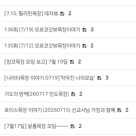
[7.10. 필리핀목장] 데자뷰
2
136회 (7/19) 모로코갓뷰목장이야기
3
135회 (7/12) 모로코갓뷰목장이야기
2
[캄코목장 모임 보고] 7월 19일
2
[나리타목장 이야기:0719]'작아진 나의모습'
3
기도의 방벽(260717 인도목장)
2
로이스목장 이야기 (20260715) 선교샤님 가정과 함꼐
2
[7월17일] 샬롬목장 모임~~~~
2