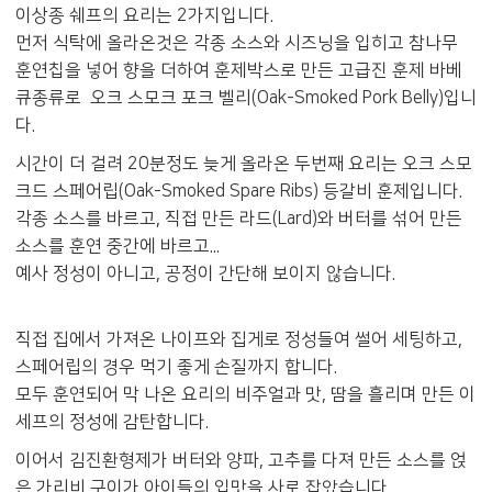
이상종 쉐프의 요리는 2가지입니다.
먼저 식탁에 올라온것은 각종 소스와 시즈닝을 입히고 참나무
훈연칩을 넣어 향을 더하여 훈제박스로 만든 고급진 훈제 바베
큐종류로 오크 스모크 포크 벨리(Oak-Smoked Pork Belly)입니
다.
시간이 더 걸려 20분정도 늦게 올라온 두번째 요리는 오크 스모
크드 스페어립(Oak-Smoked Spare Ribs) 등갈비 훈제입니다.
각종 소스를 바르고, 직접 만든 라드(Lard)와 버터를 섞어 만든
소스를 훈연 중간에 바르고...
예사 정성이 아니고, 공정이 간단해 보이지 않습니다.
직접 집에서 가져온 나이프와 집게로 정성들여 썰어 세팅하고,
스페어립의 경우 먹기 좋게 손질까지 합니다.
모두 훈연되어 막 나온 요리의 비주얼과 맛, 땀을 흘리며 만든 이
세프의 정성에 감탄합니다.
이어서 김진환형제가 버터와 양파, 고추를 다져 만든 소스를 얹
은 가리비 구이가 아이들의 입맛을 사로 잡았습니다.