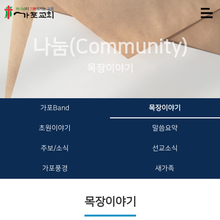
나눔(Community)
목장이야기
가포Band
목장이야기
초원이야기
말씀요약
주보/소식
선교소식
가포풍경
새가족
목장이야기