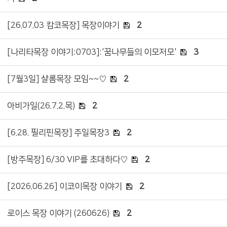
[26.07.03 캄코목장] 목장이야기
2
[나리타목장 이야기:0703]:'꿈나무들의 이모저모'
3
[7월3일] 샬롬목장 모임~~♡
2
아비가일(26.7.2.목)
2
[6.28. 필리핀목장] 주일목장3
2
[방주목장] 6/30 VIP를 초대하다♡
2
[2026.06.26] 이코이목장 이야기
2
로이스 목장 이야기 (260626)
2