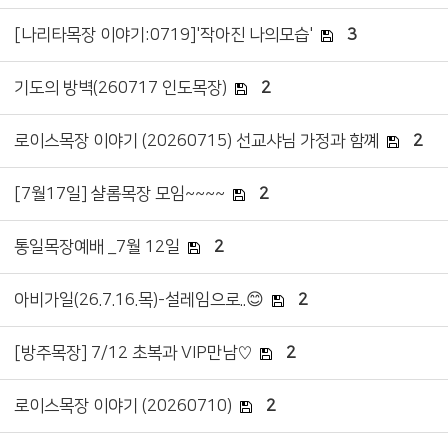
[나리타목장 이야기:0719]'작아진 나의모습'
3
기도의 방벽(260717 인도목장)
2
로이스목장 이야기 (20260715) 선교샤님 가정과 함꼐
2
[7월17일] 샬롬목장 모임~~~~
2
통일목장예배 _7월 12일
2
아비가일(26.7.16.목)-설레임으로..😊
2
[방주목장] 7/12 초복과 VIP만남♡
2
로이스목장 이야기 (20260710)
2