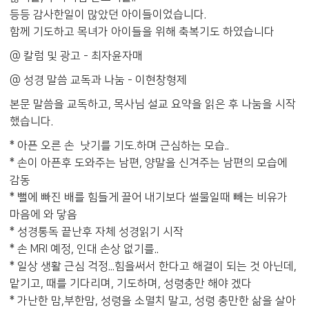
등등 감사한일이 많았던 아이들이었습니다.
함께 기도하고 목녀가 아이들을 위해 축복기도 하였습니다
@ 칼럼 및 광고 - 최자윤자매
@ 성경 말씀 교독과 나눔 - 이현창형제
본문 말씀을 교독하고, 목사님 설교 요약을 읽은 후 나눔을 시작
했습니다.
* 아픈 오른 손 낫기를 기도.하며 근심하는 모습..
* 손이 아픈후 도와주는 남편, 양말을 신겨주는 남편의 모습에
감동
* 뻘에 빠진 배를 힘들게 끌어 내기보다 썰물일때 빼는 비유가
마음에 와 닿음
* 성경통독 끝난후 자체 성경읽기 시작
* 손 MRI 예정, 인대 손상 없기를..
* 일상 생활 근심 걱정...힘을써서 한다고 해결이 되는 것 아닌데,
맡기고, 때를 기다리며, 기도하며, 성령충만 해야 겠다
* 가난한 맘,부한맘, 성령을 소멸치 말고, 성령 충만한 삶을 살아