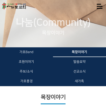
나눔(Community)
목장이야기
가포Band
목장이야기
초원이야기
말씀요약
주보/소식
선교소식
가포풍경
새가족
목장이야기