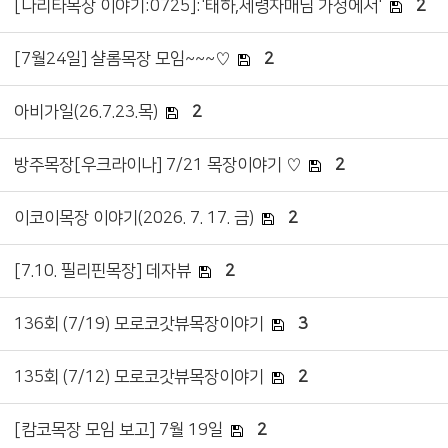
[나리타목장 이야기:0725]:'태하,세령자매님 가정에서'
2
[7월24일] 샬롬목장 모임~~~♡
2
아비가일(26.7.23.목)
2
방주목장[우크라이나] 7/21 목장이야기 ♡
2
이코이목장 이야기(2026. 7. 17. 금)
2
[7.10. 필리핀목장] 데자뷰
2
136회 (7/19) 모로코갓뷰목장이야기
3
135회 (7/12) 모로코갓뷰목장이야기
2
[캄코목장 모임 보고] 7월 19일
2