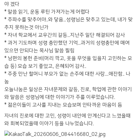
야 겠다
* 말씀 읽기, 운동 루틴 가져가는게 어렵다
* 주파수를 맞추어야..와 닿음...성령님은 맞추고 있는데, 내가 맞
추지 못하는것 아닌가
* 자녀 학교에서 교우간의 갈등...지난주 일단 해결되어 감사
* 과거 기도하며 성령 충만했던 기억...과거의 성령충만에 매여
있으면 안되다는 목사님 말씀 찔림
* 남편의 봉헌 준비(머리 깍고, 옷을 무엇을 입을지 고민하는 모
습 등) 모습 보기 좋았고, 은혜되어 감사..
* 주중 만난 할머니 부모가 없는 손주에 대한 사랑....애잔함.. 나
눔
오늘나눔은 일상은 자녀문제와 갈등, 진로, 학업에 관한 이야기
와 말씀은 성령님에 대한 이야기가 주를 이루었습니다.
* 젊은이들이 고사를 지내는 모습보며 안타까운 마음이 듬
자녀의 진로에 대한 고민, 성령이 내안에 안계신다고 느꼈을때
와 회복되었을때 이야기 등을 나누었습니다.