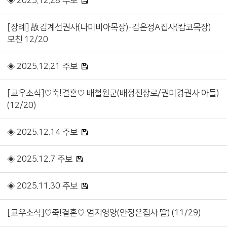
◈ 2025.12.28 주보
[장례] 故김계선권사(나미비아목장)-김은정A집사(캄코목장)
모친 12/20
◈ 2025.12.21 주보
[교우소식]♡축!결혼♡ 배철원군(배정진장로/권미경권사 아들)
(12/20)
◈ 2025.12.14 주보
◈ 2025.12.7 주보
◈ 2025.11.30 주보
[교우소식]♡축!결혼♡ 엄지영양(안정은집사 딸) (11/29)