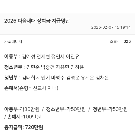
2026 다음세대 장학금 지급명단
2026-02-07 15:19:14
가포매니저
조회수
326
아동부
: 김예성 전재현 정연서 이진유
청소년부
: 김현준 박중건 지유현 임하윤
청년부
: 김태희 서민기 마병수 김영운 유시은 김채은
손예서
(손형식선교사 자녀)
아동부
-각30만원 /
청소년부
-각50만원 /
청년부
-각50만원
/
손예서
-100만원
총지급액: 720만원