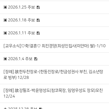
▣ 2026.1.25 주보
▣ 2026.1.18 주보
▣ 2026.1.11 주보
[교우소식]♡축!결혼♡ 최진경양(최성인집사(미얀마) 딸)-1/10
▣ 2026.1.4 주보
[장례] 故한두찬장로-(한동진장로/한금성권사 부친, 김소년장
로 빙부) 12/28
[장례] 故강필조-박윤영성도(캄코목장, 임영우성도 장모)모친
12/24