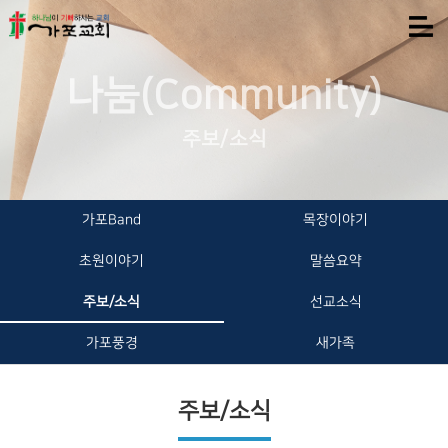
나눔(Community)
주보/소식
가포Band
목장이야기
초원이야기
말씀요약
주보/소식
선교소식
가포풍경
새가족
주보/소식