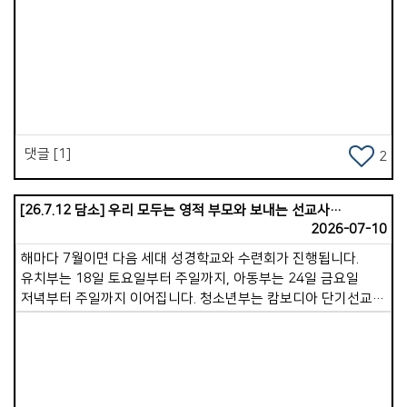
만족을 누리는 삶이 되시길 항상 기도하고 있습니다. 이를 위해
&lt;말씀 QT와 기도&gt;를 제안합니다. 하루 20분을 이 시간에
내어 주십시오. 이것은 우리의 속사람을 강건하게 살려내는
Views
강력한 은혜의 통로가 될 것입니다. 이제 &lt;가포교회 전교인
밴드(BAND)&gt;가 열렸습니다. 이곳에는 매일 &lt;하루 묵상
본문과 읽는 기도문&gt;이 올라올 것입니다. 모든 성도님께
권면합니다. 우리가 겉사람의 육신 건강을 챙기듯, 그보다 훨씬
중요한 속사람의 영적 건강을 정성껏 돌보아 가시기를 바랍니다.
댓글 [1]
2
&lt;하루 20분의 묵상과 기도&gt;는 생명력 넘치는 거룩한
습관이 될 것입니다. 적극적으로 동참하셔서 풍성한 은혜를
누리시기를 축복합니다.
[26.7.12 담소] 우리 모두는 영적 부모와 보내는 선교사입니다.
2026-07-10
해마다 7월이면 다음 세대 성경학교와 수련회가 진행됩니다.
유치부는 18일 토요일부터 주일까지, 아동부는 24일 금요일
저녁부터 주일까지 이어집니다. 청소년부는 캄보디아 단기선교에
절반가량 참여하기 때문에, 8월에 하루 수련회로 계획하고
있습니다. 특별히 이번 여름에는 격년으로 진행되는 단기선교에
다음세대가 주축이 되어 참여합니다. 장년 성도님들까지 총
31명의 팀이 꾸려졌습니다. 캄보디아에 계신 후원 선교사님 세
가정과 함께 교제하며 사역을 적극적으로 지원하게 될 것입니다.