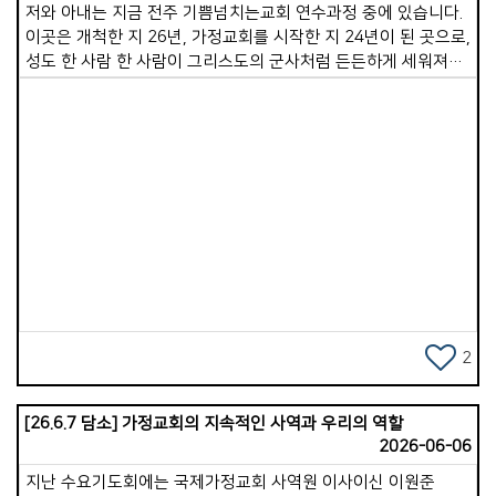
저와 아내는 지금 전주 기쁨넘치는교회 연수과정 중에 있습니다.
이곳은 개척한 지 26년, 가정교회를 시작한 지 24년이 된 곳으로,
성도 한 사람 한 사람이 그리스도의 군사처럼 든든하게 세워져
있는 매우 탄탄한 교회임을 느낄 수 있었습니다. 10일간의
연수기간동안 저희 부부만을 위해 무려 15가정의 목자&middot;
목녀님이 기꺼이 시간을 내어 식사와 사역 나눔 등으로
섬겨주십니다. 참으로 송구하고 감사할 따름입니다. 오전에는
자유시간이 주어지지만, 새벽기도회를 시작으로, 점심부터
저녁까지는 촘촘한 일정이 진행됩니다. 지난 수요기도회에서는
Views
제가 20분간 간증을 나누고 함께 기도하는 시간을 가졌으며,
다음 주 수요일에는 아내가 간증을 담당합니다. 목요일 저녁
8시부터 10시까지는 오래전 산기도로 출발해 지금은 교회
예배당에서 모이는 일명 &#39;산기도&#39;에 참여하여 참으로
오랜만에 2시간 연속 기도를 드렸습니다.(산기도는 월/목 저녁)
기쁨넘치는교회는 기도와 성령 사역이 매우 활발합니다. 많은
2
성도가 모인 수요기도회의 열기는 무척 뜨거웠고, 인원은 적지만
간절히 부르짖는 산기도를 보며 &#39;이 교회의 사역 동력이
[26.6.7 담소] 가정교회의 지속적인 사역과 우리의 역할
바로 이 기도에 있구나&#39; 알 수 있었습니다. 연수 3일 차인
2026-06-06
지금까지 세 가정의 목자&middot;목녀님을 만났는데, 모두 깊은
감동과 도전이 되는 시간이었습니다. 그중 두 가정은 20년이
지난 수요기도회에는 국제가정교회 사역원 이사이신 이원준