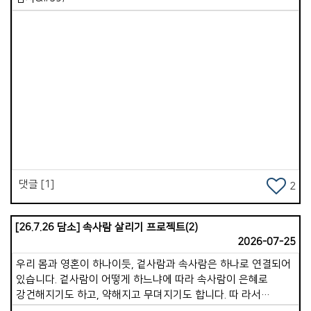
위한 영적 전쟁의 싸움터였고, 이 영적 전쟁에 다년간 선교로
줍니다. 3. 생활 속 짧은 기도로 계속 하나님과 연결하기 [살전
훈련되고 영적 은혜를 입은 가포교회가 선택을 받아 태국 남부
5:17] 쉬지 말고 기도하라 기도는 속사람의 호흡입니다. 길게
테러가 강성으로 바뀌는 2008년여름, 태국 단기선교의첫
기도하는 것도 좋지만, 하루 동안 짧게 짧게 기도를 자주 하는
파송지로 시작하여 2020년까지 13년간 그 땅을 위해 축복하며
것이 중요합니다. &ldquo; 하나님, 지혜를 주세요.&rdquo;,
싸워왔던 것 이였습니다. * 그 세월에 그 땅의 악한 영들이 힘을
&ldquo;나와 함께해 주세요.&rdquo;, &ldquo;제 마음을 지켜
못 쓰게 되자 그 들은 공산 국가인 중국을 이용하여 선한 사업의
주세요.&rdquo; 쉬지 말고 기도하는 습관이 생기면 속사람은
탈을 쓴 &ldquo; 일대일로 &rdquo; 라는 제목으로 동남아를
항상 하나님과 연결된 상태가 됩니다. 4. 마음을 지키는 훈련 [잠
Views
장악하려고 모습을 들어 냈습니다. 그 시기가 악한 영들이
4:23] 모든 지킬 만한 것 중에 더욱 네 마음을 지키라 생명의
태국에서 힘을 못 쓰기 시작하던 2018년부터입니다. 2015.5.15.
근원이 이에서 남이니라 속사람은 마음의 상태에 매우 큰 영향을
태국 남부 지역 춤폰에 민간외교로&quot; 태국 크라운하 MOU
받습니다.그래서 마음을 지키는 것이 중요합니다. 하루 동안
&quot;사업으로 시작한 운하 건설 협력이 2018년경에는 국가
불필요한 비교, 분노, 정욕, 불평 같은 생각이 들어오면 즉시
&#39; 일대일로 &quot; 사업으로 추진되기 시작하였습니다. [
정리해야 합니다. 마음을 지키는 사람은 속사람이 깨끗하고
댓글 [1]
2
현재, COVID 19와 경제 부실로 운하에서 일부 육로 철로 건설로
강하게 유지됩니다. 속사람이 강건하면 삶에 여유로움이 생기고,
변경 추진 중 ] * 동남아에서 중국 일대일로 남하 정책 사업을
내 주변의 사람들에게 좋은 것을 나눌 수 있습니다. 좋은 영적
간추려 보면 ( 중국 중심화, 중국화, 경제 식민지 정책 ) 인도:
습관으로 속사람이 강건한 삶이 되시기를 바랍니다.
[26.7.26 담소] 속사람 살리기 프로젝트(2)
적대국으로 협력 사업이 전혀 안 됨 . 미얀마: 양곤항에서
2026-07-25
운남성까지 고속도로 협약 진행 중에 내전으로 인하여 잠정 보류.
우리 몸과 영혼이 하나이듯, 겉사람과 속사람은 하나로 연결되어
[ 조건: 양곤항에서 운남성까지 가스관 설치, 양곤항 중국 군함
있습니다. 겉사람이 어떻게 하느냐에 따라 속사람이 은혜로
시설 확보 ] 라오스: 비엔티안에서 운남성 고속 철도 건설완료 후
강건해지기도 하고, 약해지고 무뎌지기도 합니다. 따 라서
경제적 압박 및 상권 상실됨. [ 조건: 중국 지분이 70%, 30%
겉사람과 속사람의 인과관계의 원리를 알고, 어떻게 하면