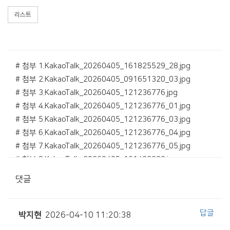
리스트
# 첨부 1.KakaoTalk_20260405_161825529_28.jpg
# 첨부 2.KakaoTalk_20260405_091651320_03.jpg
# 첨부 3.KakaoTalk_20260405_121236776.jpg
# 첨부 4.KakaoTalk_20260405_121236776_01.jpg
# 첨부 5.KakaoTalk_20260405_121236776_03.jpg
# 첨부 6.KakaoTalk_20260405_121236776_04.jpg
# 첨부 7.KakaoTalk_20260405_121236776_05.jpg
# 첨부 8.KakaoTalk_20260405_161433223.jpg
# 첨부 9.KakaoTalk_20260405_161433223_01.jpg
댓글
# 첨부 10.KakaoTalk_20260405_161433223_03.jpg
# 첨부 11.KakaoTalk_20260405_161433223_05.jpg
# 첨부 12.KakaoTalk_20260405_161540844_16.jpg
답글
박지현
2026-04-10 11:20:38
# 첨부 13.KakaoTalk_20260405_161540844_17.jpg