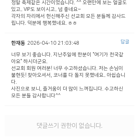
정말 축제같은 시간이었습니다. ^^ 오랜만에 보는 얼굴도
# 첨부 14.KakaoTalk_20260405_161540844_28.jpg
있고.. VIP도 보이시고.. 넘 좋네요~
# 첨부 15.KakaoTalk_20260405_161657161.jpg
각자의 자리에서 헌신해주신 선교회 모든 분들께 감사드
# 첨부 16.KakaoTalk_20260405_161657161_02.jpg
립니다. 덕분에 행복했네요. ㅎㅎ
# 첨부 17.KakaoTalk_20260405_161657161_03.jpg
# 첨부 18.KakaoTalk_20260405_161657161_04.jpg
답글
한재동
2026-04-10 21:03:48
# 첨부 19.KakaoTalk_20260405_161657161_08.jpg
# 첨부 20.KakaoTalk_20260405_161657161_10.jpg
너무 보기 좋습니다. 지난주일에 한분이 "여기가 천국같
아요" 하시더군요.
# 첨부 21.KakaoTalk_20260405_161657161_11.jpg
선교회 회원 여러분! 너무 수고하셨습니다. 저는 손님이
# 첨부 22.KakaoTalk_20260405_161657161_14.jpg
불현듯! 찾아오셔서, 코너를 다 돌지 못했네요.. 아쉽습니
# 첨부 23.KakaoTalk_20260405_161657161_17.jpg
다.
# 첨부 24.KakaoTalk_20260405_161657161_19.jpg
사진으로 보니, 즐거움이 더 많이 느껴집니다. 수고하신
# 첨부 25.KakaoTalk_20260405_161657161_20.jpg
모든 분들 감사합니다^^
# 첨부 26.KakaoTalk_20260405_161657161_21.jpg
# 첨부 27.KakaoTalk_20260405_161657161_22.jpg
# 첨부 28.KakaoTalk_20260405_161657161_24.jpg
댓글쓰기 권한이 없습니다.
# 첨부 29.KakaoTalk_20260405_161657161_26.jpg
# 첨부 30.KakaoTalk_20260405_161657161_27.jpg