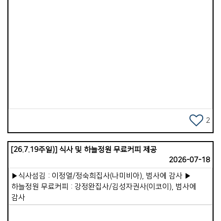
차관, 상권 양도 ] 베트남: 1979년 베.중 전쟁으로 앙숙이 됨
속사람을 충만하게 만들어 갈지를 생각하며 살아가야 합니다.
캄보디아: (이유:메콩강을 통해 무역 추진, 베트남 통관세 과징)
속사람 살리기 프로젝트 두번째 시간으로 겉사람이 속사람을
프놈펜에서 시아누크빌까지 푸난테초 운하 건설 중 [ 조건:
죽이는 7가지 행동에 대해 생각해 보겠습니다. 1.말씀을 멀리하는
시아누크빌 해군 함정 시설, 건설공사 인부, 관리=중국인, 경제
삶입니다. 하나님의 말씀은 속사람의 양식입니다. 겉사람이
협력, 운하운영권 50년. *** 진행 중 ] * 어제 저녁. 귀국한 박
말씀을 읽지 않고 듣지 않으면, 속사람의 영적으로 굶주리게
전도사가 말합니다. &ldquo; 지나온 단기 선교 중에 제일 의미가
Views
됩니다. &ldquo; 사람은 떡으로만 사는 것이 아니고, 하나님의
큰 사역이였다&ldquo; 고 말 합니다. * 새벽 잠을 깨웠습니다.
입에서 나오는 말씀으로 산다&rdquo;(마4:4)는 예수님의 말씀
열대야 때문만은 아니였습니다. 이제 오랜 시간 나를 힘들게 했던
그대로입니다. 2.기도를 중단하는 습관입니다. 기도는 하나님과의
선교지에 대한 미련과 집착을 내려놓을 때임을 말씀하시기
영적 호흡입니다. 겉사람이 기도를 멈추면 속사람은 산소가 끊긴
때문입니다. 지금 현실에서 가장 힘들고 중요한 영적 전쟁터인
것처럼 점점 둔해집니다. 따라서 성경은 &quot;쉬지 말고
캄보디아를 중보하기 위하여 가포교회를 사용하시기를 원하시는
기도하라&quot;(살전5:17) 말씀합니다. 3.죄를 가볍게 여기는
2
주님의 마음이 나를 어루만지시기 때문입니다. 가포교회를 강한
행동입니다. 겉사람이 죄를 반복하면 속사람의 양심이
용사로 인정하시고 택하시고 보내시는 하나님은 가포 가족이 한
무뎌집니다. 처음에는 마음이 찔리지만 계속 반복하면 양심이
마음이 되어 주라, 가라, 보내라, 라는 우리의 고백을
[26.7.19주일)] 식사 및 하늘정원 무료커피 제공
굳어집니다. 양심이 화인 맞은 것같이 되는 일을 경계하며 피해야
상기시키시며 순종하기를 원하십니다 . 태국에서 그리스도의
2026-07-18
합니다. 4.정욕과 쾌락을 따라 사는 삶입니다. 육체의 욕망을 따라
군사가 되어 무슬림의 북상을 막고 편안한 쉼을 바라는 나와
사는 삶은 속사람을 매우 빠르게 약화시킵니다. 성경은 &ldquo;
우리의 연약함을 주님은 더 강한 용사의 기개로영적으로 중요한
▶식사섬김 : 이정열/정숙희집사(나미비아), 범사에 감사 ▶
육신을 위하여 심는 자는 육신으로부터 썩어질 것을 거두고,
지역중에 하나인 곳, 일대일로의 남하정책의 길목에 선
하늘정원 무료커피 : 강정완집사/김성자권사(이코이), 범사에
성령을 위하여 심는 자는 영생을 거두리라&rdquo;(갈6:8)고
캄보디아에서 더악한 세력과 싸우기를 바라시며 자격을 주시고
감사
말씀하셨습니다. 이처럼 정욕 중심의 삶은 속사람의 거룩함과
맡기시는 것입니다. 물론 선교는 준비 과정부터 마친 후 까지
민감함을 파괴시킵니다. 5.세상 생각으로 마음을 채우는
힘들고 어렵습니다. 그러나 영혼은 행복하고 기쁨이 있습니다.