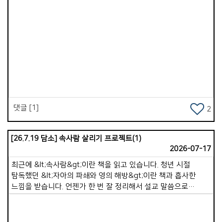
습관입니다. 겉사람이 하루 종일 세상 정보, 세상 욕심, 시기와
그리고 주님이 기뻐하시는 일 중에 하나입니다. 주님이
경쟁을 채우면 속사람은 점점 세속적인 가치관에 잠식됩니다.
가포교회를 향하여 축복의 문을 열어 주셨습니다. 이제 그 열매는
&ldquo;너희는 이 세대를 본받지 말고 마음을 새롭게 함으로
순종을 얼마 만큼 선택 하느냐에 달려있는 우리의몫입니다 .
변화를 받으라&rdquo;(롬12:2). 6.순종을 미루는 태도입니다.
그동안 가포교회가 순종과 기도의 능력을 힘입었다는 것과 강한
하나님의 뜻을 알면서도 겉사람이 행동하지 않으면, 속사람은
Views
용사로 인정받음과 증거의 한 모습인 것 같아서, 저도 순종의
점점 힘을 잃게 됩니다. 순종은 속사람의 근육을 키워서 강하게
길에서 이제 태국을 내려놓고 주님의 뜻과 나라와 백성을 위해서
만드는 훈련입니다. 7.하나님보다 자신을 중심에 두는 삶입니다.
기도하기로 마음 가져보는 아침입니다 . - 2026. 08. 05. 아침/
겉사람이 삶의 중심을 자기 유익과 자기 뜻에 두면, 속사람은
월영마을에서
점점 하나님과 멀어지게 됩니다. 그래서 예수님은 &ldquo;날마다
자기를 부인하고 자기 십자가를 지고 나를 따르라&rdquo;
댓글 [1]
2
(눅9:23) 말씀하셨습니다. &lt;말씀묵상과 기도&gt;로 충만함을
누리시길 바랍니다.
[26.7.19 담소] 속사람 살리기 프로젝트(1)
2026-07-17
최근에 &lt;속사람&gt;이란 책을 읽고 있습니다. 청년 시절
탐독했던 &lt;자아의 파쇄와 영의 해방&gt;이란 책과 흡사한
느낌을 받습니다. 언젠가 한 번 잘 정리해서 설교 말씀으로
전해드리고 싶습니다. 저자는 이 책에서 겉사람과 속사람의 정의,
그리고 각각의 역할에 대해 말해줍니다. 성경은 먼저 속사람이
존재한다고 말합니다. &quot;그의 성령으로 말미암아 너희