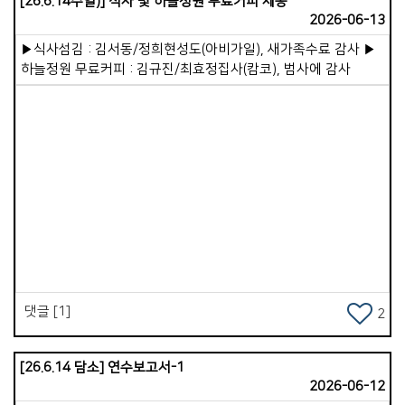
[26.6.14주일)] 식사 및 하늘정원 무료커피 제공
새 예배당 부지계약을 위해 작정기도를 드리고 있고, 우리 교회도
2026-06-13
함께 기도로 동역 중입니다. 하나님께서 이 일을 순탄하게 이루어
주시기를 원하며, 저와 아내의 방문이 헌신하시는 전 선교사님
▶식사섬김 : 김서동/정희현성도(아비가일), 새가족수료 감사 ▶
부부에게 작은 위로와 격려가 되기를 바랍니다. 저는 우리
하늘정원 무료커피 : 김규진/최효정집사(캄코), 범사에 감사
가포교회가 가정교회라는 사실이 참으로 감사합니다. 목회자가
자리를 비워도, 작은교회인 가정교회를 묵묵히 목양해 주시는
목자&middot;목녀님들이 계시기 때문입니다. 앞으로 제 소망은
27개의 가정교회가 더욱 든든히 서가고, VIP 비신자를 초대해
복음을 전하며, 예수님을 영접하고 세례받는 이들이 곳곳에서
일어나는 것입니다. 지금도 그 귀한 일을 이루어주고 계시고,
앞으로 더욱 그 일을 성취해 주시리라 믿습니다. 떨어져 있으니,
Views
소중함을 알게 됩니다. 더 그리워집니다. 교회의 소중함이 더욱
느껴집니다. 그러나 마음 한켠 &lsquo;어떻게하면 교회를 더
든든히 세울까&rsquo;, &lsquo;어떻게 해야할까&rsquo; 하는
부담감도 느껴집니다. 모든것을 성령님께 맡겨드리고 나아가고자
합니다. 성령안에서 함께 영적성전을 아름답게 지어가길
댓글 [1]
2
원합니다. 은혜와 평안을 빕니다. 한 주간도 승리하세요!
[26.6.14 담소] 연수보고서-1
2026-06-12