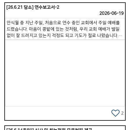
[26.6.21 담소] 연수보고서-2
2026-06-19
안식월 중 지난 주일, 처음으로 연수 중인 교회에서 주일 예배를
드렸습니다. 마음이 콩밭에 있는 것처럼, 우리 교회 예배가 별일
없이 잘 드려지고 있는지 걱정도 되고 기도가 절로 나왔습니다.
이 글을 쓰고 있는 지금은 연수 9일 차입니다.오늘 저녁까지 총
16가정의 목자 가정을 만났습니다. 점심과 저녁으로 이어지는
만남이 고된 일정이기도 했지만, 만나는 분들마다 각기 다른
감동과 도전을 받을 수 있었습니다. 기쁨넘치는교회는 참으로
성령 충만한 교회였습니다. 성도 모두가 늘 기도할 수 있도록 온
&middot;오프라인 기도 사역이 잘 이루어져 있고, 이러한
Views
기도의 열정이 곧 교회의 저력이라는 것을 깊이 깨달았습니다.
개인적으로는 세 차례의 산기도를 통해 청년기 기도원에서의
시간이 떠올랐고, 하나님께서 제게 다시금 그 기도의 열정을
원하신다는 마음을 주셨습니다. 우리 가포교회도 성령 충만하기
위해 더 많이, 더 깊이 기도하는 교회가 되기를 바래봅니다. 이
글을 읽으실 즈음, 저와 아내는 전지석 선교사님이 사역하시는
2
일본 이코이노아루교회에 있을 것입니다. 주일예배 말씀을
나누고 성도들과 교제할 예정입니다. 현재 이코이노아루교회는