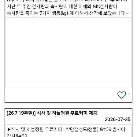
편안함을 누리겠구나 &#39; 했습니다 . &#39; 더불어 우리도 좀
지난 두 주간 겉사람과 속사람에 대한 이해와 &lt;겉사람이
더 편하고 좋은 환경에서 많은 일을 이어 나가겠구나 &#39;
속사람을 죽이는 7가지 행동&gt;에 대해서 생각해 보았습니다.
생각했습니다. * 비자 문제로 귀국했는데 급성 심근경색과 covid
우리는 이러한 습관들을 멀리하고 속사람을 강하게 하는 좋은
19, 은퇴식, 그리고 협심증, 두 번째 covid 19, 그리고
습관을 가져야 합니다. 속사람은 자동으로 강해지지 않습니다.
어지럼증과 독감으로 6년을 침상과 더불어 지내며 기도했습니다.
속사람은 매일매일 영적 습관을 통해 자라납니다. 오늘은 &lt;
주님, 왜 ? 어찌하여 가포교회의 선교지를 바꾸십니까 ? 왜,
속사람 살리기 프로젝트&gt; 세 번째 시간으로, &lt;속사람을
우리의 삶을 이 땅 조국에 머물게 하십니까 ? 그러던 중에
강하게 만드는 7가지 좋은 영적 습관&gt; 중 4가지에 대해서
2023년부터 동남아 현지 리써치를 하게 하셨습니다 . 우리가
말씀드리고자 합니다. 1. 하루를 여는 첫 시간, 하나님께 드리기
Views
걸어 온 10여년의 선교지의 삶과 영적 전쟁을 . . . 그리고
[시 5:3] 여호와여 아침에 주께서 나의 소리를 들으시리니 아침에
가포교회를 다시 걷게 하시는 새로운 선교지를 . . . 그렇게 3 ~
내가 주께 기도하고 바라리이다 속사람이 강한 사람들의
4년동안 정리해 나가는 중입니다. * 10여년을 살아 온 선교지
공통점은 하루의 첫 시간을 하나님께 드린다는 것입니다. 눈을
태국 남부지역은 분쟁 지역 이였습니다. 표면상으로는 2004년
뜨자마자 감사로 시작하여 기도하고, 하나님을 향한 의지를
나라티왓 딱바이에서 반정부 집회로부터 시작되어 700 KM
다집니다. 이것이 하루의 방향을 결정합니다. 아침의 첫 시간을
북상하며 춤폰 지역까지 커진 무분별 테러 행위가 2017년
드려 속사람의 중심이 하나님께 맞춰지게 합니다. 2. 말씀으로
1
쿠테타로 정권을 잡은 세력과 더불어 다시 남부 4개 주에 머물게
속사람 먹이기 [마 4:4] 예수께서 대답하여 이르시되
되었습니다. * 묵상과 리써치 중에 정리해 주십니다 . 그 때는
기록되었으되 사람이 떡으로만 살 것이 아니요 하나님의
[26.7.19주일)] 식사 및 하늘정원 무료커피 제공
남부 3개 주(도)에 거주하는 무슬림들이 무장 세력에 의해 조금씩
입으로부터 나오는 모든 말씀으로 살 것이라 속사람은 말씀을
2026-07-25
북진하여 대륙의 동서를 잇는 비단길(복음의 서진 운동 대로)
통해 힘을 얻습니다. 하루에 한 장이라도 말씀을 읽고, 한
까지 대로를 놓는 일을 하여 3억의 인도네시아와 말레이 등의
구절이라도 되새기는 것입니다. 중요한 것은 양이 아니라
▶식사 및 하늘정원 무료커피 : 박만철성도(샘물) &#39;범사에
무려 4억의 무슬림들이 태평양을 건너 온 복음의 서행을 막기
연속성입니다. 말씀은 속사람의 기준과 방향과 분별력을 세워
감사&#39;