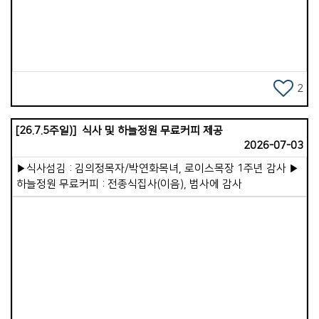
&#39;복음선교&#39;입니다. 그리고 선교지의 상황과
Views
각 목장에서 참 잘하고 계십니다. 그러나 주님은 우리가 한 걸음
선교사님의 헌신을 직접 보면서 하나님이 주시는 마음의 소원과
더 나아오기를 원하십니다. 주님께 더 가까이 가는 것이 곧
꿈을 깨닫게 되기 때문에 &lsquo;비전트립&#39;이라 말할 수
그분만큼 자라가는 길입니다. 그리하여 더 많은 이들이 하나님의
있습니다. 아이들이 무엇을 보고 오든, 무엇을 경험하든, 분명히
영광을 높이며, 영광스러운 예배를 올려드리는 것입니다. 이렇게
말씀하시는 하나님의 음성을 듣고 하나님의 마음을 깨닫게 될
영적인 성장과 삶의 성숙이 이루어지면 하나님 나라는
것입니다. 이들을 뒷받침하기 위해 동행해 주시는 모든
자연스럽게 확장될 것입니다. 성령이 충만해지면 증인이 된다
2
장년성도님도 마찬가지 은혜를 누리시리라 생각합니다. 이제
하신 것처럼, 받은 은혜와 사랑, 구원의 기쁨을 세상에 전하는
남은 자들은 &#39;보내는 선교사&#39;의 마음으로 이번
통로가 될 것입니다. 저는 이 귀한 사명을 위해 우리 교회가 성령
단기선교에 기꺼이 동참해 주시기를 부탁드립니다. 간절한
[26.7.5주일)] 식사 및 하늘정원 무료커피 제공
충만한 교회가 되도록 더욱 힘을 기울이려 합니다. 여기에 꼭
기도로 동참해 주십시오. 정성 어린 물질로 동참해 주십시오.
2026-07-03
필요한 것이 사모하는 마음입니다. 예수님은 &ldquo;의에 주리고
하나님 나라 확장에 여러분이 직접 벽돌 한 장을 쌓아 올려
목마른 자가 배부를 것&rdquo;이라 하셨습니다. 성도님들도
▶식사섬김 : 김의정목자/박연화목녀, 로이스목장 1주년 감사 ▶
주십시오. 하나님께서 참으로 기쁘게 받아주실 것입니다.
나름대로 인생의 마스터플랜을 그려보시기를 바랍니다. 5년 후,
하늘정원 무료커피 : 전종식집사(이음), 범사에 감사
10년 후 믿음 안에서 더 성장해 있을 자신의 모습을 상상해
보십시오. 현재의 시련도 넉넉히 이겨내게 될 것입니다. 그런데
이를 위해 꼭 필요한 한 가지가 있습니다. 시설의 리뉴얼입니다.
이미 성도님들 안에 건축에 대한 오랜 염원이 있음을 압니다.
현재 교회 시설은 매우 낡고 노후화되어 있습니다. 계속 열심히
관리하며 사용 중이지만, 어르신들의 계단 문제와 전기, 누수
등의 문제는 마냥 미루고 있을 수만은 없습니다. 적절한 때에
Views
하나님께서 다시 새롭게 단장할 여건을 마련해 주시리라