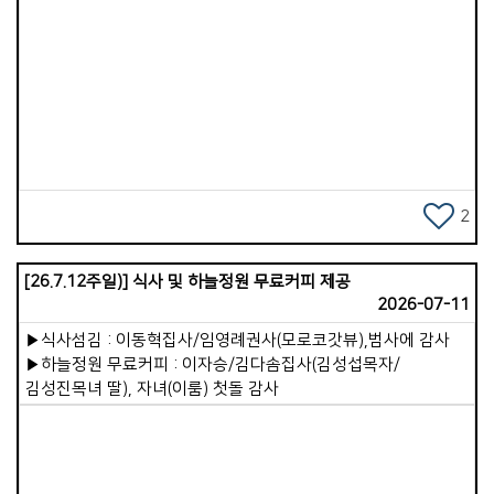
속사람을 능력으로 강건하게 하시오며&quot;(엡 3:16). 또한
겉사람이 어떻게 행하는가에 따라 속사람이 능력 있게 되기도
하고 죽어가기도 합니다. 디모데전서 5장 6절이 &quot;향락을
Views
좋아하는 자는 살았으나 죽었느니라&quot;라고 말씀하는
것처럼 말입니다. 즉, &lt;겉사람은 속사람을 돌보는 &#39;통로
&#39;&gt;입니다. 겉사람은 몸, 행동, 습관, 환경, 시간을
사용하고, 속사람은 영, 마음, 믿음, 양심, 하나님과의 관계에 속해
있습니다. 다시 말해 겉사람이 영적 환경을 만들 때, 속사람은
비로소 생명을 얻게 됩니다. 예를 들면 이렇습니다. 겉사람이
2
성경을 읽으면 속사람이 말씀을 먹습니다. 겉사람이 기도하면
속사람이 하나님과 연결됩니다. 겉사람이 죄를 끊어내면
[26.7.12주일)] 식사 및 하늘정원 무료커피 제공
속사람이 깨끗해집니다. 겉사람이 진정으로 예배할 때 속사람이
2026-07-11
살아납니다. 이러한 원리 속에서 가장 건강한 영적 상태란,
속사람이 하나님을 뜨겁게 사랑하는 것입니다. 하나님과의
▶식사섬김 : 이동혁집사/임영례권사(모로코갓뷰),범사에 감사
관계가 깊이 이어져 속사람이 강건해지는 것입니다. 이 속사람이
▶하늘정원 무료커피 : 이자승/김다솜집사(김성섭목자/
우리 삶의 주인이 되어야 합니다. 주도권을 겉사람에게 맡겨서는
김성진목녀 딸), 자녀(이룸) 첫돌 감사
안 됩니다. 겉사람은 철저히 속사람의 종이 되어야 합니다.
하나님을 사랑하는 속사람의 뜻에 겉사람이 순종하며 사는 것,
그것이 바로 하나님의 뜻을 이루는 삶입니다. 저는 무엇보다 우리
가포교회 성도님들이 영적으로 메마르지 않고, 참된 부요와