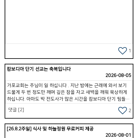
# 첨부 48.KakaoTalk_20260405_161825529_24.jpg
이해하기, 정직하기, 선행하기, 죄를 끊기 등을 순종할 때, 이런
작은 순종이 쌓이면 속사람은 강건해집니다. 6. 하루 종일 틈틈이
# 첨부 49.KakaoTalk_20260405_161825529_26.jpg
Views
영적 점검. 속사람이 강한 사람은 자신의 상태를 점검합니다.
# 첨부 50.KakaoTalk_20260405_162007784.jpg
하루를 생활하면서 잠깐 멈추고 스스로 묻습니다. &lsquo;지금
# 첨부 51.KakaoTalk_20260405_162007784_01.jpg
내 마음이 하나님께 가까운가&rsquo;, &lsquo;내 생각이
# 첨부 52.KakaoTalk_20260405_162007784_02.jpg
말씀으로 옳은 것인가&rsquo;, &lsquo;내 행동은 정직한가
# 첨부 53.KakaoTalk_20260405_162007784_03.jpg
&rsquo;. 이 과정은 속사람을 깨어 있게 만듭니다. 왜냐하면 옛
자아에게 주도권을 넘겨주지 않기 때문입니다. 7. 하루를
# 첨부 54.KakaoTalk_20260405_162007784_05.jpg
1
하나님께 맡기며 마무리하기. 잠들기 전 짧은 기도는 속사람을
# 첨부 55.KakaoTalk_20260405_162007784_08.jpg
정리하고 회복시키는 시간입니다. 하루를 감사하고 부족한
# 첨부 56.KakaoTalk_20260405_162007784_12.jpg
캄보디아 단기 선교는 축복입니다
부분을 회개한 후, 내일을 하나님께 맡깁니다. 이 습관이 생기면
# 첨부 57.KakaoTalk_20260405_162007784_14.jpg
2026-08-05
속사람은 그리스도의 평안 속에서 쉬게 됩니다. 따라서 속사람을
# 첨부 58.KakaoTalk_20260405_162007784_15.jpg
강하게 만드는 하루 구조는 이것입니다. &lt;아침: 하나님께 방향
가포교회는 주님이 일 하십니다 . 지난 밤에는 근래에 와서 보기
# 첨부 59.KakaoTalk_20260405_162007784_16.jpg
맞추기. 낮: 하나님과 계속 연결하기. 저녁: 하나님께 삶을 맡기기
드물게 두 번 정도만 깨며 깊은 잠을 자고 새벽을 깨워 묵상하게
&gt; 이것이 계속되면 믿음이 깊어지고, 마음이 안정되고, 죄의
# 첨부 60.KakaoTalk_20260405_162007784_17.jpg
하십니다. 아마도 박 전도사가 많은 시간을 캄보디아 단기 팀들과
힘이 약해져서 영적 분별력이 살아납니다. 두 번째로는 &lt;
함께 훈련과 파송, 그리고 5박 7일 사역을 잘 마치고 돌아 온 것도
# 첨부 61.KakaoTalk_20260405_162007784_18.jpg
댓글 [2]
속사람이 죽어가고 있을 때 나타나는 10가지 신호&gt;에 대한
2
한 몫을 한듯합니다 . 사실 지난 여러 해 동안 심근경색과 협심증,
# 첨부 62.KakaoTalk_20260405_162007784_20.jpg
것입니다. 오늘은 10가지 중 3가지를 소개합니다. 1. 말씀에 대한
covid 19, 지독한 독감, 몸살, 어지럼증, 두통 등등으로 6년간
# 첨부 63.KakaoTalk_20260405_162007784_21.jpg
갈망이 사라진다. 예전에는 성경을 읽으면 마음이 움직였는데,
시달리고 있는 나의 몸과 영혼이였습니다 . 그럼에도 내 삶의
[26.8.2주일] 식사 및 하늘정원 무료커피 제공
# 첨부 64.KakaoTalk_20260405_162007784_22.jpg
점점 말씀을 읽고 싶은 마음이 없어집니다. 말씀을 들어도 감동이
끈을 놓지 못하는 것이 하나 있었습니다 . 선교, 아니 정확하게는
2026-08-01
없고, 깨달음이 없고, 마음이 움직이지 않습니다. 속사람이