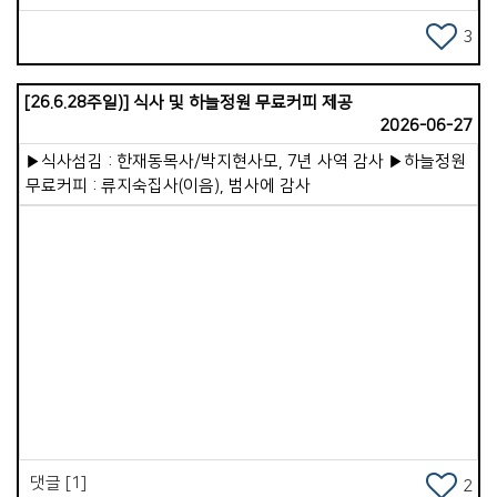
해주는 신&#39;이었습니다. 음식을 잘하고 싶은 사람들이
동전을 던지며 손 모아 기도하고 있었습니다.
3
이코이노아루교회가 세워진 지도 어느덧 7년이 지났습니다.
지금은 어른 성도 20여 명, 어린이와 청소년 10여 명이 함께
[26.6.28주일)] 식사 및 하늘정원 무료커피 제공
예배를 드리고 있습니다. 참으로 가족 같은 분위기 속에서
2026-06-27
따뜻함이 느껴졌습니다. 주일 예배 설교로 이런 메시지를
나누었습니다. &lt;성경의 역사를 보면 진리는 언제나
▶식사섬김 : 한재동목사/박지현사모, 7년 사역 감사 ▶하늘정원
소수였습니다. 어둠은 항상 강력하여 진리를 압도하는
무료커피 : 류지숙집사(이음), 범사에 감사
듯했습니다. 노아 때도, 아브라함 때도, 사무엘과 에스라,
느헤미야 때도 그러했습니다. 예수님 시대와 사도 시대에도
마찬가지였습니다. 그러나 예수님께서 어둠을 몰아내고 죽음을
이기심으로 승리하셨고, 하나님의 교회도 끝내 승리할 것이라고
선언해 주셨습니다.&gt; 그래서 저는 이코이노아루교회가
앞으로 예배당 이전을 순조롭게 마치고, 더 많은 영혼이 구원받아
하나님 나라의 백성으로 살아가게 될 것을 믿음으로
Views
선포했습니다. 이 교회에는 삶이 변화된 귀한 증인이 있습니다.
26살에 세 아이의 아빠가 된 &#39;료헤이&#39; 형제입니다.
변화되기 전, 청소년 시절의 료헤이는 자타가 공인하는
문제아였습니다. 폭주족으로 차를 못으로 긁고 다니며 무서운
눈빛을 가진 반항아였습니다. 폭력적인 가정환경 속에서 말도
댓글 [1]
2
거의 하지 않고 살았습니다. 전 선교사님 부부는 이런 청년을