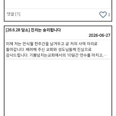
댓글 [1]
2
[26.6.28 담소] 진리는 승리합니다
2026-06-27
이제 저는 안식월 한주간을 남겨두고 곧 저의 사역 자리로
돌아갑니다. 배려해 주신 교회와 성도님들께 진심으로
감사드립니다. 기쁨넘치는교회에서의 10일간 연수를 마치고,
바로 이어서 전지석, 유지연 선교사님이 섬기시는
이코이노아루교회를 방문했습니다. 제가 일본을 방문한 것은
20년 전 단기 선교 이후 두 번째입니다. 일본 땅에 복음이 전해진
시기는 가톨릭 기준 1549년이고, 개신교는 우리보다 26년 정도
앞선 1859년입니다. 기독교 역사가 이토록 일찍 시작되었음에도
불구하고, 일본의 복음화율은 여전히 0.4%, 즉 1% 미만인
Views
미전도 지역에 속해 있습니다. 주일 이후 선교사님과 몇 군데를
다녀보니 곳곳에 신사와 절이 편만하게 있었고, 믿음의
대상이라기보다는 현세적인 복을 기원하는 통로로 이용되고
있었습니다. 한 유적지 신사에 있는 신은 &#39;음식을 잘하게