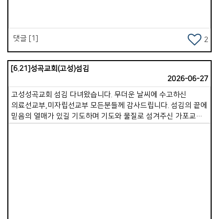
믿습니다. 다음 세대의 미래를 생각할 때 그 소망은 더욱
간절해집니다. 누군가 저에게 &ldquo;목회 계획이 무엇이냐?
&rdquo; 묻는다면, &ldquo;주님이 원하시는 대로..&rdquo;라고
대답하고 싶습니다. 우리 교회가 주님이 원하시는 방향으로
댓글 [1]
2
나아가기만 한다면, 하나님께서 더 귀하고 좋은 것으로 채워주실
것입니다. 우리가 할 일은 주님의 뜻을 알고 그 뜻에 온전히
순종하며 사는 것입니다. 새롭게 시작되는 하반기, 주님과 더욱
[6.21]성곡교회(고성)섬김
깊어지는 복된 여정이 되시기를 축복합니다.
2026-06-27
고성성곡교회 섬김 다녀왔습니다. 무더운 날씨에 수고하신
의료선교부,미자립선교부 모든분들께 감사드립니다. 섬김의 끝에
믿음의 열매가 있길 기도하며 기도와 물질로 섬겨주신 가포교회
모든 성도님들께 감사드립니다.^^.
Views