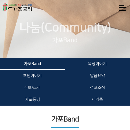
나눔(Community)
가포Band
가포Band
목장이야기
초원이야기
말씀요약
주보/소식
선교소식
가포풍경
새가족
가포Band