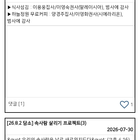
# 첨부 65.KakaoTalk_20260405_162007784_25.jpg
태국을 향한 마음 이였습니다 . * 2009년 부르심이 있었을 때는
약해지면 말씀에 대한 배고픔이 사라집니다. 2. 기도가
▶식사섬김 : 이용웅집사/이영숙권사(말레이시아), 범사에 감사
# 첨부 66.KakaoTalk_20260405_162054199.jpg
&quot; 가장 &quot;이라는 제목과 &quot; 늦은 나이 &quot;
부담스럽고 귀찮아진다. 기도는 속사람의 호흡입니다. 속사람이
▶하늘정원 무료커피 : 양경주집사/이영화권사(시에라리온),
라는 핑계로 그렇게도 싫어하고 거부했던 시간들을 주님은
# 첨부 67.KakaoTalk_20260405_162054199_04.jpg
약해지면 기도가 점점 멀어집니다. 기도 시간이 줄어들고 기도를
범사에 감사
보듬어 주시고 달래 주시며 보내신 곳이라오스와 태국
# 첨부 68.KakaoTalk_20260405_162054199_12.jpg
미루고 형식적인 기도만 남게 됩니다. 기도가 끊어지면 속사람의
남부지역인 쏭클라 교회였습니다. 처음 4 년 정도는 라오스어와
# 첨부 69.KakaoTalk_20260405_162054199_13.jpg
힘도 계속 약해집니다. 3. 죄에 대한 민감함이 둔해진다. 예전에는
태국어를 배우며 문화차이까지로 인하여힘들었습니다. 언어가
# 첨부 70.KakaoTalk_20260405_162054199_14.jpg
마음에 찔리던 일이 이제는 대수롭지 않게 느껴집니다. 거짓말,
어느 정도 귀에 들어오고 그 들 숲에 스며들 때, 그 땅에 지내는
분노, 음란, 탐욕 등이 반복되어도 양심이 점점 무뎌집니다.
것을 방해하는 요인들이 있어 우리를 힘들게 했지만, 하나님은
속사람을 강건하게! 승리의 한 주간 되세요!
가포 교회를 통해 우리를 그 땅에 머물기를 바라시는 것이
컸습니다 . 우리는 사역자라기보다는 예배자로서 그 땅에서
Views
감사하며 기쁨으로 살아가는 시간들 이였습니다 . 해가 지나가며
주님은 우리가 해야 할 일들을 하나 씩 열어 주셨고, 교회 협력과
외부 사역을 병행 시켰습니다. 피곤한 육체와는 달리 내 영혼은
행복했습니다 . 그리고 가포교회를 향한 선교의 목표가 명확한 듯
학원 선교가 활발해지고 쏭클라 교회는 많은 영혼을 거두는
댓글 [1]
시간을 해마다 거듭했습니다 . 우리는 생각하기를 &#39;
1
가포교회 시니어들이 겨울 추위를 피해 쏭클라에 와서 한 달
살기를 하며 쉬기도하고 교회를 도우면 좋겠다&#39; 는
[26.8.2 담소] 속사람 살리기 프로젝트(3)
생각으로 센터에 상수도와 샤워실을 보수하며,페인트로 예쁘게
2026-07-30
색칠하며,에어컨까지 설치하기로 했습니다 . 생각했습니다
&#39; 이젠 가포교회도 수 년간 수고한 선교사역이 정착되어
&quot;우리의 속사람은 날로 새로워지도다&quot; (고후 4:16)