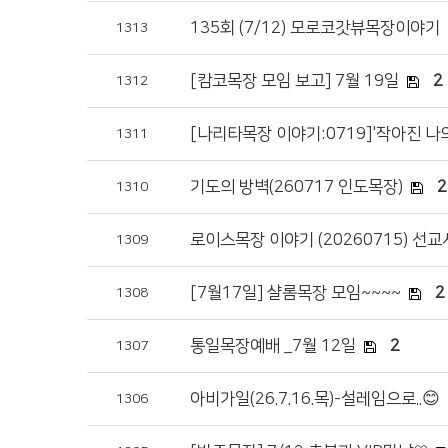
135회 (7/12) 모로코갓뷰목장이야기
1313
[캄코목장 모임 보고] 7월 19일
2
1312
[나리타목장 이야기:0719]'작아진 나
1311
기도의 방벽(260717 인도목장)
2
1310
로이스목장 이야기 (20260715) 선
1309
[7월17일] 샬롬목장 모임~~~~
2
1308
통일목장예배 _7월 12일
2
1307
아비가일(26.7.16.목)-설레임으로..😊
1306