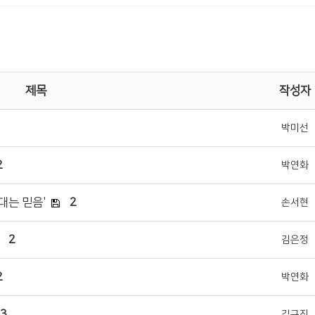
제목
작성자
박미선
2
박연화
대는 믿음'
2
손서현
2
김은정
2
박연화
3
김규진