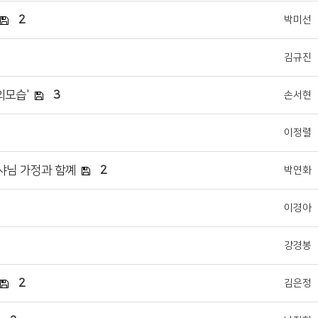
2
박미선
김규진
의모습'
3
손서현
이정렬
교샤님 가정과 함꼐
2
박연화
이경아
강경봉
2
김은정