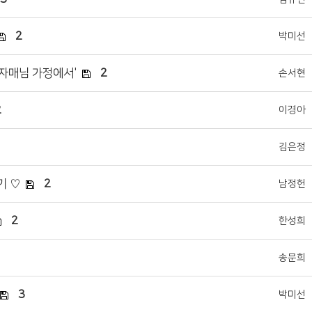
2
박미선
령자매님 가정에서'
2
손서현
2
이경아
김은정
기 ♡
2
남정헌
2
한성희
송문희
3
박미선