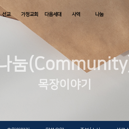
선교
가정교회
다음세대
사역
나눔
나눔(Community
목장이야기