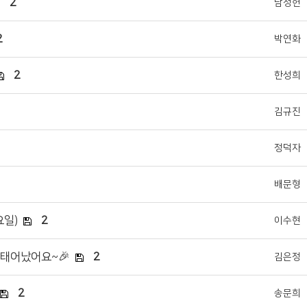
2
남정헌
2
박연화
2
한성희
김규진
정덕자
배문형
요일)
2
이수현
이 태어났어요~🎉
2
김은정
2
송문희