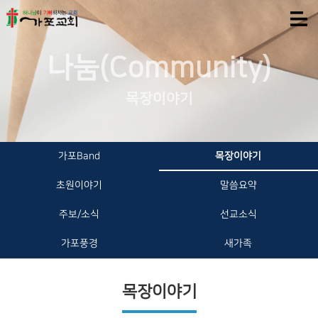
나눔(Community)
목장이야기
가포Band
목장이야기
초원이야기
말씀요약
주보/소식
선교소식
가포풍경
새가족
목장이야기