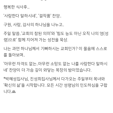
행복한 식사후...
'사랑한다 말하시네', '걸작품' 찬양..
구원, 사랑, 감사의 하나님을 나누고..
주일 말씀..'교회의 참된 의미'와 '힘도 능도 아닌 오직 나의 영(성
령)으로' 함께 지어져 가는 성전을 묵상.
나는 과연 하나님께서 기뻐하시는 교회인가? 이 물음에 스스로
를 돌아보며..
'아무런 자격도 없는..아무런 소망도 없는 나를 사랑한다 말하시
네' 찬양이 더 가슴 깊이 와닿는 목장의 밤이었습니다.
*박혜성집사님, 진성희집사님께서 다가오는 주일부터 목녀와
'확신의 삶'을 시작합니다. 모든 시간 성령님의 인도하심을 구합
니다.🙏