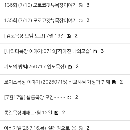
136회 (7/19) 모로코갓뷰목장이야기
3
135회 (7/12) 모로코갓뷰목장이야기
2
[캄코목장 모임 보고] 7월 19일
2
[나리타목장 이야기:0719]'작아진 나의모습'
3
기도의 방벽(260717 인도목장)
2
로이스목장 이야기 (20260715) 선교샤님 가정과 함꼐
2
[7월17일] 샬롬목장 모임~~~~
2
통일목장예배 _7월 12일
2
아비가일(26.7.16.목)-설레임으로..😊
2