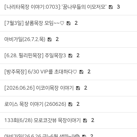
[나리타목장 이야기:0703]:'꿈나무들의 이모저모'
3
[7월3일] 샬롬목장 모임~~♡
2
아비가일(26.7.2.목)
2
[6.28. 필리핀목장] 주일목장3
2
[방주목장] 6/30 VIP를 초대하다♡
2
[2026.06.26] 이코이목장 이야기
2
로이스 목장 이야기 (260626)
2
133회(6/28) 모로코갓뷰 목장이야기
2
아비가일(26.6.26.금)-6월 생파~!!🎂
2