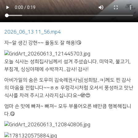
2026_06_13 11_56.mp4
자~알 생긴 강현~~ 율동도 잘 해용!😘
오늘 식사는 성희집사님께서 섬겨 주셨습니다. 미역국, 불고기,
부침개, 싱싱야채에 수박까지...감사! 감사!
아비가일의 숨은 도우미 김숙례권사님(성희맘..ㅋ)께도 찐 감사
의 마음을 전합니다~~ㅎㅎ 우렁각시처럼 오셔서 풍성하고 맛난
식사를 차려 주시고 사라지십니다요~🫣😍
엄마 손 맛에 빠져~ 빠져~ 모두 부풀어오른 배만큼 행복해집니
다.😋