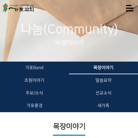
나눔(Community)
목장이야기
가포Band
목장이야기
초원이야기
말씀요약
주보/소식
선교소식
가포풍경
새가족
목장이야기