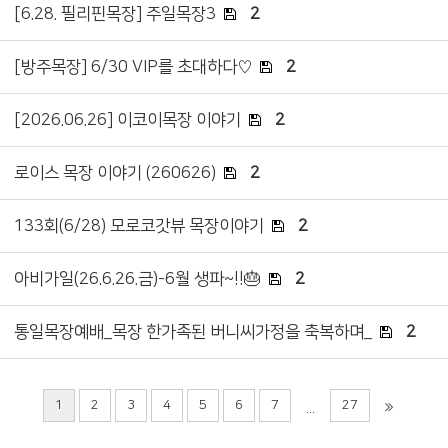
[6.28. 필리핀목장] 주일목장3
2
[방주목장] 6/30 VIP를 초대하다♡
2
[2026.06.26] 이코이목장 이야기
2
로이스 목장 이야기 (260626)
2
133회(6/28) 모로코갓뷰 목장이야기
2
아비가일(26.6.26.금)-6월 생파~!!🎂
2
통일목장예배_목장 한가족된 버니씨가정을 축복하며_
2
1
2
3
4
5
6
7
27
...