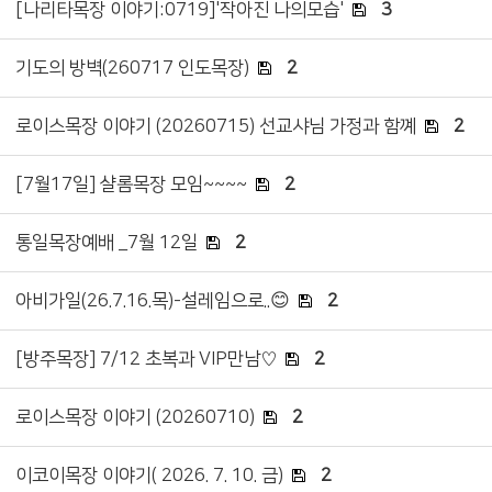
[나리타목장 이야기:0719]'작아진 나의모습'
3
기도의 방벽(260717 인도목장)
2
로이스목장 이야기 (20260715) 선교샤님 가정과 함꼐
2
[7월17일] 샬롬목장 모임~~~~
2
통일목장예배 _7월 12일
2
아비가일(26.7.16.목)-설레임으로..😊
2
[방주목장] 7/12 초복과 VIP만남♡
2
로이스목장 이야기 (20260710)
2
이코이목장 이야기( 2026. 7. 10. 금)
2