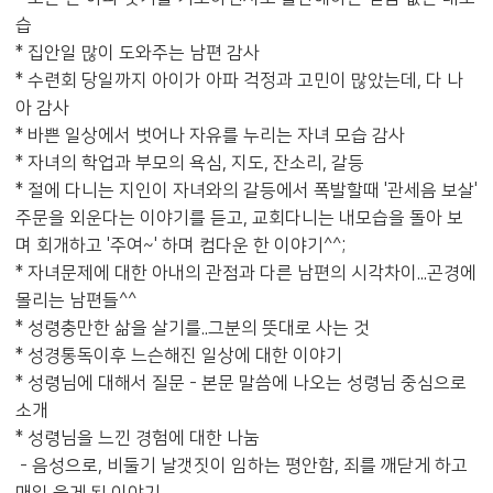
습
* 집안일 많이 도와주는 남편 감사
* 수련회 당일까지 아이가 아파 걱정과 고민이 많았는데, 다 나
아 감사
* 바쁜 일상에서 벗어나 자유를 누리는 자녀 모습 감사
* 자녀의 학업과 부모의 욕심, 지도, 잔소리, 갈등
* 절에 다니는 지인이 자녀와의 갈등에서 폭발할때 '관세음 보살'
주문을 외운다는 이야기를 듣고, 교회다니는 내모습을 돌아 보
며 회개하고 '주여~' 하며 컴다운 한 이야기^^;
* 자녀문제에 대한 아내의 관점과 다른 남편의 시각차이...곤경에
몰리는 남편들^^
* 성령충만한 삶을 살기를..그분의 뜻대로 사는 것
* 성경통독이후 느슨해진 일상에 대한 이야기
* 성령님에 대해서 질문 - 본문 말씀에 나오는 성령님 중심으로
소개
* 성령님을 느낀 경험에 대한 나눔
- 음성으로, 비둘기 날갯짓이 임하는 평안함, 죄를 깨닫게 하고
매일 울게 된 이야기