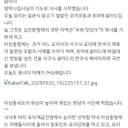
@식사
염하나집사님의 기도로 식사를 시작했습니다
오늘 요리는 일본식 닭고기 덮밥인 오야코동과 토마토샐러드입
니다.
늘 그럿듯 김진환형제의 과한 리액션 "우와 맛있다"가 목녀를 기
쁘게 하고
이상종형제는 과거 어느 요리사의 서구식 요리에 한국식 재료
의 잘못된 조합의 사례를 이야기 하며, 토마토샐러드에 바질대
신 깻잎을 넣은 것을 서구식 샐러드의 한국식 해석이라며 극찬
을 보냅니다.
오늘도 목녀의 어깨가 어슥해집니다
이상종세프의 위상이 높아져 재밌는 현상이 사진에 찍혔습니다.
^^
식사후 마치 요리계급전쟁에서 승리한 것처럼 막내 이상종형제
는 자매들사이에 둘러서 원포인트 요리강좌를 하고 있고, 요리