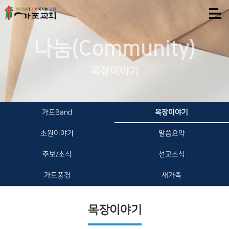
나눔(Community)
목장이야기
가포Band
목장이야기
초원이야기
말씀요약
주보/소식
선교소식
가포풍경
새가족
목장이야기