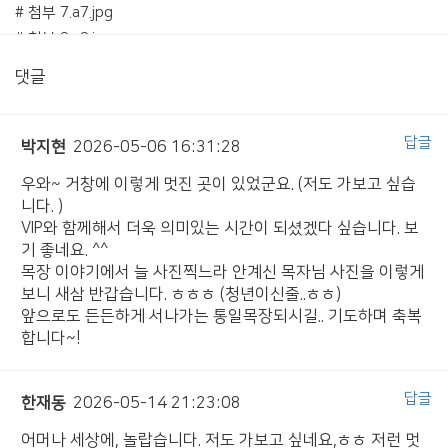
# 첨부 7.a7.jpg
# 첨부 8.a8.jpg
# 첨부 9.a9_1.jpg
댓글
# 첨부 10.a9.jpg
# 첨부 11.a10.jpg
# 첨부 12.a11.jpg
답글
박지현
2026-05-06 16:31:28
# 첨부 13.a12.jpg
우와~ 거창에 이렇게 멋진 곳이 있었군요. (저도 가보고 싶습
# 첨부 14.a13.jpg
니다. )
# 첨부 15.a14.jpg
VIP와 함께해서 더욱 의미있는 시간이 되셨겠다 싶습니다. 보
# 첨부 16.a15.jpg
기 좋네요. ^^
목장 이야기에서 늘 사진찍느라 안계신 목자님 사진을 이렇게
# 첨부 17.a16.jpg
보니 새삼 반갑습니다. ㅎㅎㅎ (청년이신줄..ㅎㅎ)
앞으로도 든든하게 서나가는 통일목장되시길.. 기도하며 축복
합니다~!
답글
한재동
2026-05-14 21:23:08
어머나 세상에, 놀랍습니다. 저도 가보고 싶네요,ㅎㅎ 저런 멋