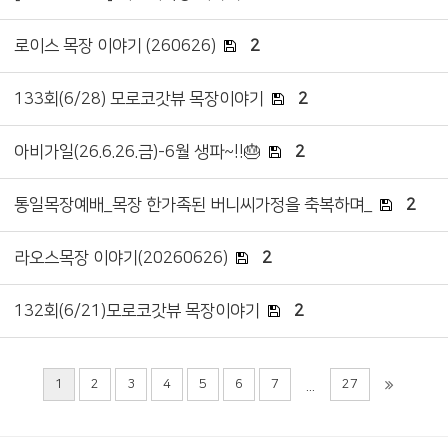
로이스 목장 이야기 (260626)
2
133회(6/28) 모로코갓뷰 목장이야기
2
아비가일(26.6.26.금)-6월 생파~!!🎂
2
통일목장예배_목장 한가족된 버니씨가정을 축복하며_
2
라오스목장 이야기(20260626)
2
132회(6/21)모로코갓뷰 목장이야기
2
1
2
3
4
5
6
7
27
...