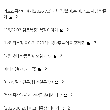
라오스목장이야기(2026.7.3) - 차.명.렬.이.순.아.선.교.사님 방문
기
2
[26.07.03 캄코목장] 목장이야기
2
[나리타목장 이야기:0703]:'꿈나무들의 이모저모'
3
[7월3일] 샬롬목장 모임~~♡
2
아비가일(26.7.2.목)
2
[6.28. 필리핀목장] 주일목장3
2
[방주목장] 6/30 VIP를 초대하다♡
2
[2026.06.26] 이코이목장 이야기
2