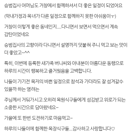
승범집사 어머님도 거창에서 함께하셔서 더 좋은 일정이 되었어요
(
막내가정과 목녀가 다른 일정으로 함께하지 못한 아쉬움이ㅜ
)
거창이 이렇게 좋은 동네인지
....
다니면서 보면서 먹으면서 계속
감탄이었네요
승범집사의 고향이라 다니면서 설명까지 덧붙혀 주니 먹고 보는 맛이
더 좋았고
~^^
특히
,
이번에 등록한 새가족 버니씨와 아내분이 아름다운 동행으로
하루의 시간이 행복하고 즐거웠음을 고백합니다
.
나들이 가기전 목자의 바쁜 일정으로 참석과 가더라도 잘 섬겨갈수
있을까 하는 염려는
주님께서 거둬가시고 오히려 목원식구들에게 섬김받고 위로가 되는
소중한 시간으로 담아왔네요
~
가을에 또 한번 도전하기로 마음먹고
~
하루의 나들이에 함께한 목장식구들
...
감사하고 사랑합니다♡