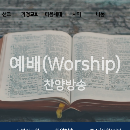
선교
가정교회
다음세대
사역
나눔
예배(Worship)
찬양방송