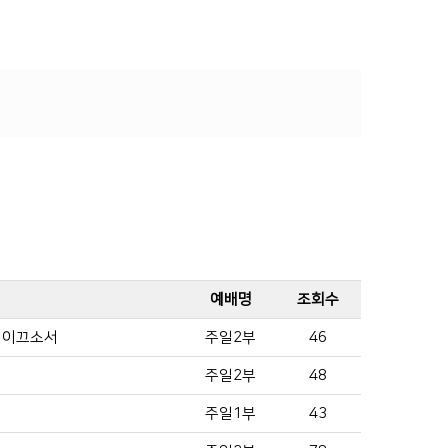
예배명
조회수
날 이끄소서
주일2부
46
주일2부
48
주일1부
43