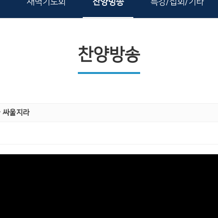
새벽기도회
찬양방송
특강/집회/기타
찬양방송
과 싸울지라