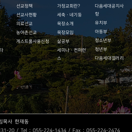
선교정책
가정교회란?
다음세대공지사
항
황
선교사현황
세축ㆍ네기둥
유치부
의료선교
목장소개
아동부
농어촌선교
목장모임
청소년부
게스트룸사용신청
삶공부
청년부
기타
세미나ㆍ컨퍼런
스
다음세대갤러리
임목사 한재동
1-20 /
Tel : 055-224-1434 / Fax : 055-224-2474