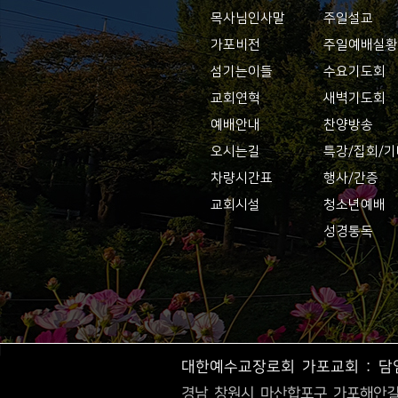
목사님인사말
주일설교
가포비전
주일예배실
섬기는이들
수요기도회
교회연혁
새벽기도회
예배안내
찬양방송
오시는길
특강/집회/
차량시간표
행사/간증
교회시설
청소년예배
성경통독
대한예수교장로회 가포교회 : 담
경남 창원시 마산합포구 가포해안길3