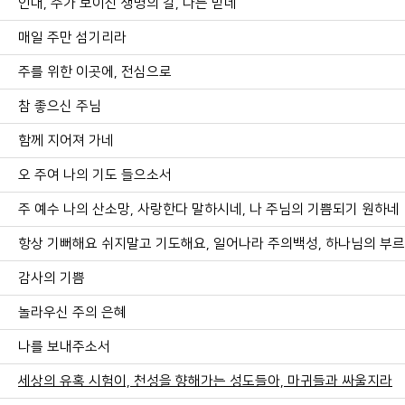
인내, 주가 보이신 생명의 길, 나는 믿네
매일 주만 섬기리라
주를 위한 이곳에, 전심으로
참 좋으신 주님
함께 지어져 가네
오 주여 나의 기도 들으소서
주 예수 나의 산소망, 사랑한다 말하시네, 나 주님의 기쁨되기 원하네
항상 기뻐해요 쉬지말고 기도해요, 일어나라 주의백성, 하나님의 부
감사의 기쁨
놀라우신 주의 은혜
나를 보내주소서
세상의 유혹 시험이, 천성을 향해가는 성도들아, 마귀들과 싸울지라