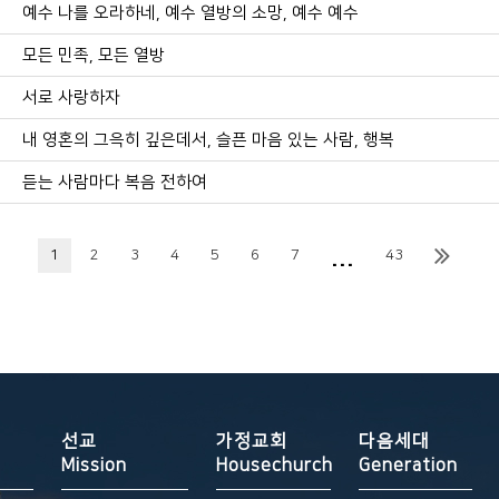
예수 나를 오라하네, 예수 열방의 소망, 예수 예수
모든 민족, 모든 열방
서로 사랑하자
내 영혼의 그윽히 깊은데서, 슬픈 마음 있는 사람, 행복
듣는 사람마다 복음 전하여
...
1
2
3
4
5
6
7
43
선교
가정교회
다음세대
Mission
Housechurch
Generation