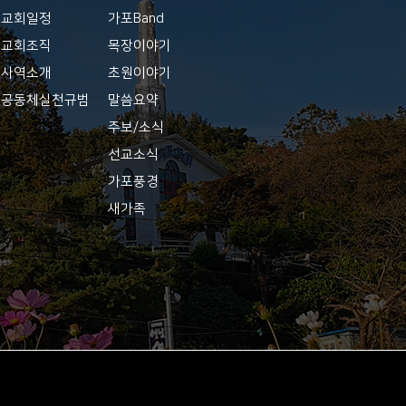
교회일정
가포Band
교회조직
목장이야기
사역소개
초원이야기
공동체실천규범
말씀요약
주보/소식
선교소식
가포풍경
새가족