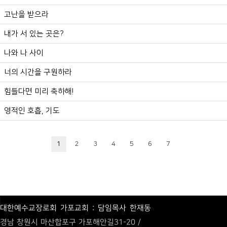
고난을 받으라
내가 서 있는 곳은?
나와 나 사이
너의 시간을 구원하라
힘들다면 미리 축하해!
영적인 호흡, 기도
1
2
3
4
5
6
7
대한예수교장로회 가포교회 : 담임목사 한재동
경남 창원시 마산합포구 가포해안길31-20 /