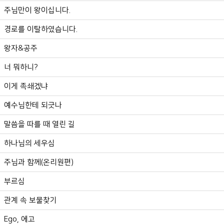
주님만이 왕이십니다.
경로를 이탈하였습니다.
왕자&공주
너 뭐하니?
이게 족쇄겠냐
예수님한테 되긋나
말씀을 따를 때 열린 길
하나님의 세우심
주님과 함께(온리원편)
부르심
관계 속 보물찾기
Ego, 에고