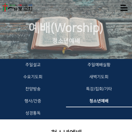
예배(Worship)
청소년예배
주일설교
주일예배실황
수요기도회
새벽기도회
찬양방송
특강/집회/기타
행사/간증
청소년예배
성경통독