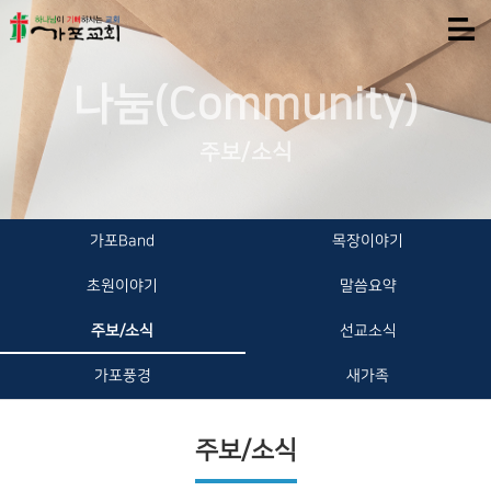
나눔(Community)
주보/소식
가포Band
목장이야기
초원이야기
말씀요약
주보/소식
선교소식
가포풍경
새가족
주보/소식