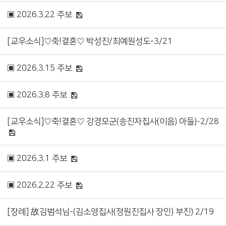
▣ 2026.3.22 주보
[교우소식]♡축!결혼♡ 박성진/최예원성도-3/21
▣ 2026.3.15 주보
▣ 2026.3.8 주보
[교우소식]♡축!결혼♡ 강경모군(송진자집사(이음) 아들)-2/28
▣ 2026.3.1 주보
▣ 2026.2.22 주보
[장례] 故김범석님-(김소영집사(정원진집사 장인) 부친) 2/19