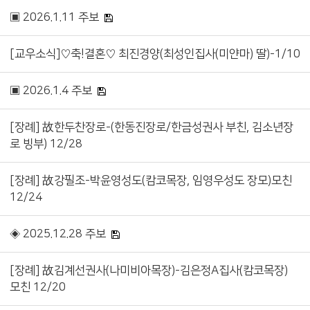
▣ 2026.1.11 주보
[교우소식]♡축!결혼♡ 최진경양(최성인집사(미얀마) 딸)-1/10
▣ 2026.1.4 주보
[장례] 故한두찬장로-(한동진장로/한금성권사 부친, 김소년장
로 빙부) 12/28
[장례] 故강필조-박윤영성도(캄코목장, 임영우성도 장모)모친
12/24
◈ 2025.12.28 주보
[장례] 故김계선권사(나미비아목장)-김은정A집사(캄코목장)
모친 12/20