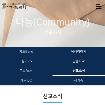
나눔(Community)
선교소식
가포Band
목장이야기
초원이야기
말씀요약
주보/소식
선교소식
가포풍경
새가족
선교소식