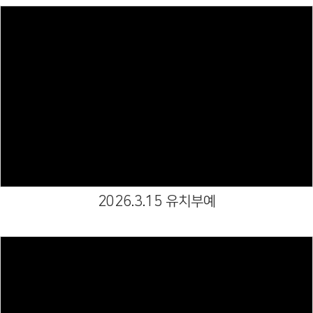
Views
2026.3.15 유치부예