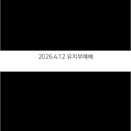
Views
2026.4.12 유치부예배
Views