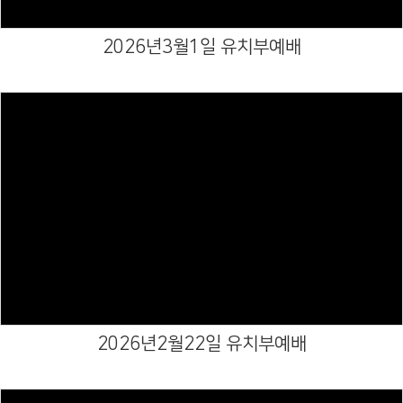
2026년3월1일 유치부예배
Views
2026년2월22일 유치부예배