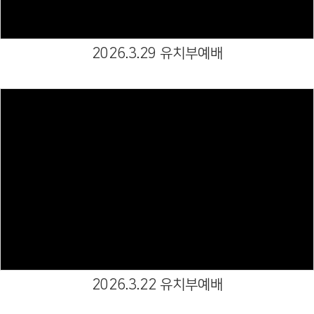
2026.3.29 유치부예배
Views
2026.3.22 유치부예배