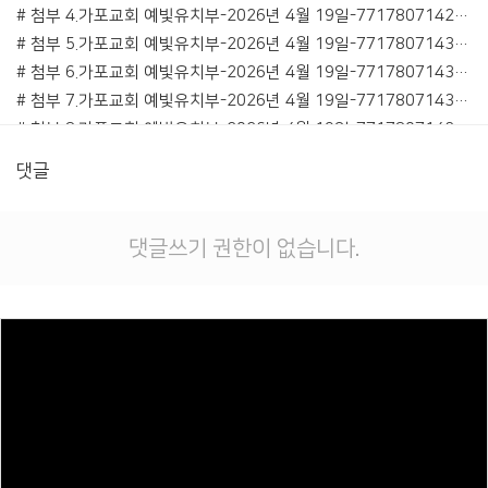
# 첨부 4.가포교회 예빛유치부-2026년 4월 19일-77178071429.jpg
# 첨부 5.가포교회 예빛유치부-2026년 4월 19일-77178071430.jpg
# 첨부 6.가포교회 예빛유치부-2026년 4월 19일-77178071431.jpg
# 첨부 7.가포교회 예빛유치부-2026년 4월 19일-77178071432.jpg
# 첨부 8.가포교회 예빛유치부-2026년 4월 19일-77178071433.jpg
# 첨부 9.가포교회 예빛유치부-2026년 4월 19일-77178071434.jpg
댓글
# 첨부 10.가포교회 예빛유치부-2026년 4월 19일-77178071435.jpg
# 첨부 11.가포교회 예빛유치부-2026년 4월 19일-77178071436.jpg
# 첨부 12.가포교회 예빛유치부-2026년 4월 19일-77178071437.jpg
댓글쓰기 권한이 없습니다.
# 첨부 13.가포교회 예빛유치부-2026년 4월 19일-77178071438.jpg
# 첨부 14.가포교회 예빛유치부-2026년 4월 19일-77178071439.jpg
# 첨부 15.가포교회 예빛유치부-2026년 4월 19일-77178071440.jpg
# 첨부 16.가포교회 예빛유치부-2026년 4월 19일-77178071441.jpg
# 첨부 17.가포교회 예빛유치부-2026년 4월 19일-77178071442.jpg
# 첨부 18.가포교회 예빛유치부-2026년 4월 19일-77178071443.jpg
# 첨부 19.가포교회 예빛유치부-2026년 4월 19일-77178071444.jpg
# 첨부 20.가포교회 예빛유치부-2026년 4월 19일-77178071445.jpg
Views