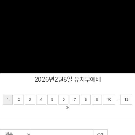
Views
2026년2월8일 유치부예배
...
1
2
3
4
5
6
7
8
9
10
13
검색