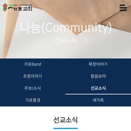
나눔(Community)
선교소식
가포Band
목장이야기
초원이야기
말씀요약
주보/소식
선교소식
가포풍경
새가족
선교소식