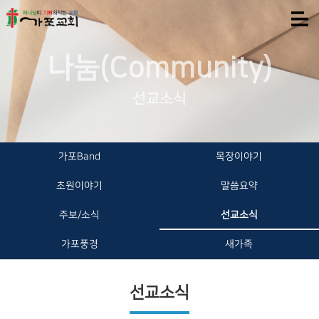
나눔(Community)
선교소식
가포Band
목장이야기
초원이야기
말씀요약
주보/소식
선교소식
가포풍경
새가족
선교소식