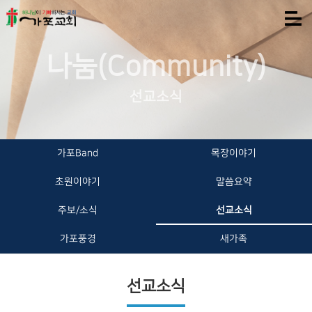
나눔(Community)
선교소식
가포Band
목장이야기
초원이야기
말씀요약
주보/소식
선교소식
가포풍경
새가족
선교소식