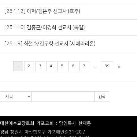
[25.1.12] 이혁/김은주 선교사 (호주)
[25.1.10] 김홍근/이경희 선교사 (독일)
[25.1.9] 최철호/김두향 선교사 (시에라리온)
1
2
3
4
5
6
7
39
...
검색
대한예수교장로회 가포교회 : 담임목사 한재동
경남 창원시 마산합포구 가포해안길31-20 /