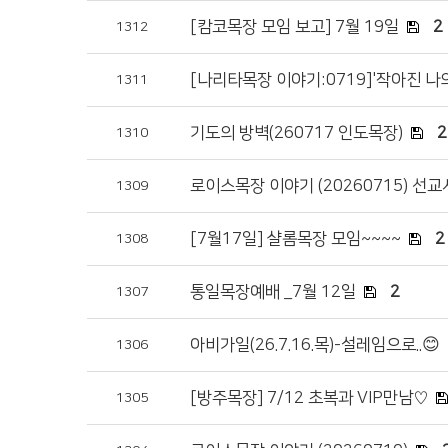
[캄코목장 모임 보고] 7월 19일
2
1312
[나리타목장 이야기:0719]'작아진 나
1311
기도의 방벽(260717 인도목장)
2
1310
로이스목장 이야기 (20260715) 선
1309
[7월17일] 샬롬목장 모임~~~~
2
1308
통일목장예배 _7월 12일
2
1307
아비가일(26.7.16.목)-설레임으로..😊
1306
[방주목장] 7/12 초복과 VIP만남♡
1305