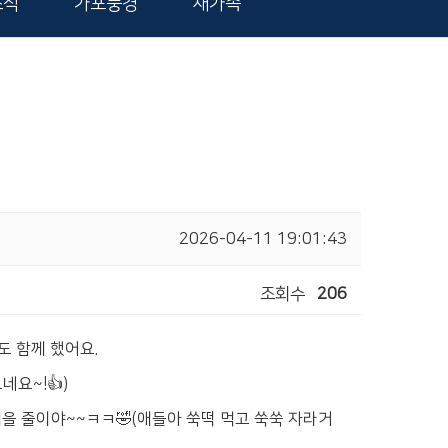
소식
가포풍경
새가족
2026-04-11 19:01:43
조회수
206
 함께 했어요.
요~!👍)
먹을 줄이야~~ㅋㅋ🤣(애들아 쑥떡 먹고 쑥쑥 자라거