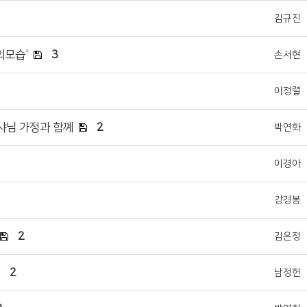
김규진
의모습'
3
손서현
이정렬
교샤님 가정과 함꼐
2
박연화
이경아
강경봉
2
김은정
2
남정헌