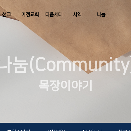
선교
가정교회
다음세대
사역
나눔
나눔(Community
목장이야기