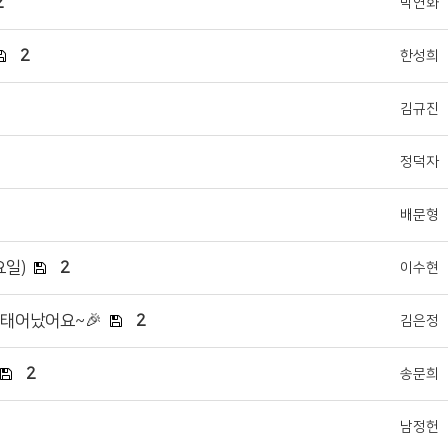
2
박연화
2
한성희
김규진
정덕자
배문형
요일)
2
이수현
이 태어났어요~🎉
2
김은정
2
송문희
남정헌