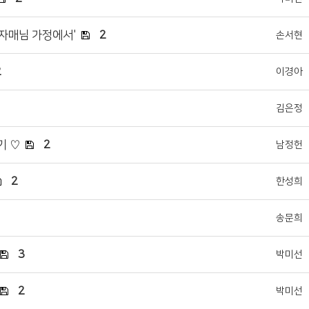
령자매님 가정에서'
2
손서현
2
이경아
김은정
기 ♡
2
남정헌
2
한성희
송문희
3
박미선
2
박미선