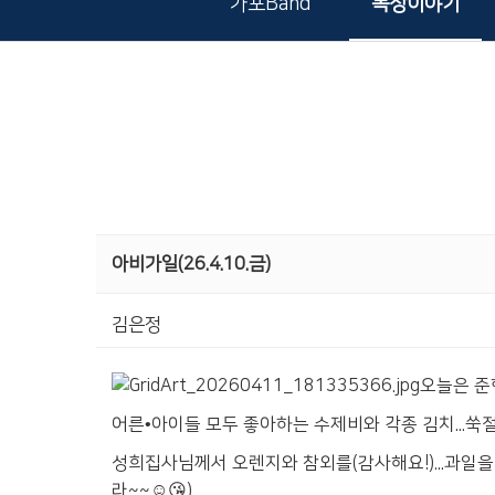
가포Band
목장이야기
아비가일(26.4.10.금)
김은정
오늘은 준
어른•아이들 모두 좋아하는 수제비와 각종 김치...쑥절
성희집사님께서 오렌지와 참외를(감사해요!)...과일을
라~~☺️😘)