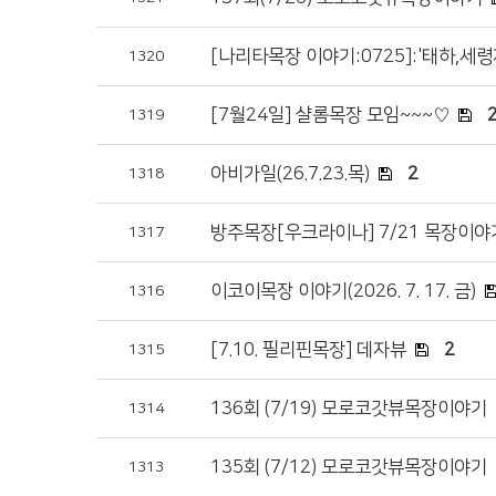
[나리타목장 이야기:0725]:'태하,세
1320
[7월24일] 샬롬목장 모임~~~♡
1319
아비가일(26.7.23.목)
2
1318
방주목장[우크라이나] 7/21 목장이야
1317
이코이목장 이야기(2026. 7. 17. 금)
1316
[7.10. 필리핀목장] 데자뷰
2
1315
136회 (7/19) 모로코갓뷰목장이야기
1314
135회 (7/12) 모로코갓뷰목장이야기
1313