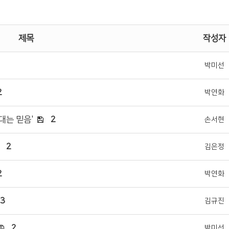
제목
작성자
박미선
2
박연화
대는 믿음'
2
손서현
2
김은정
2
박연화
3
김규진
2
박미선