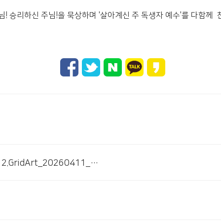
님! 승리하신 주님!을 묵상하며 '살아계신 주 독생자 예수'를 다함께 
# 첨부 2.GridArt_20260411_182116939.jpg