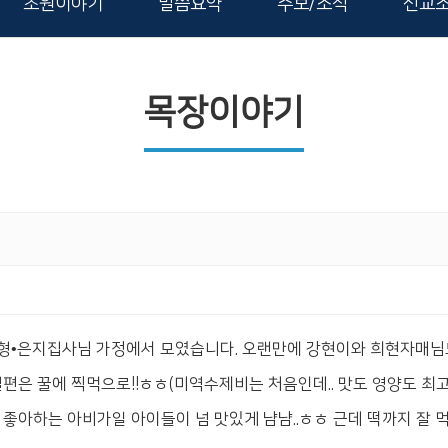
초원이야기
말씀요약
주보/소식
선교
목장이야기
형•은지집사님 가정에서 모였습니다. 오랜만에 강현이와 희현자매님도
편은 꿀에 찍먹으로!!ㅎㅎ(미역수제비는 처음인데.. 맛도 영양도 최고네
 좋아하는 아비가일 아이들이 넘 맛있게 냠냠..ㅎㅎ 근데 떡까지 잘 