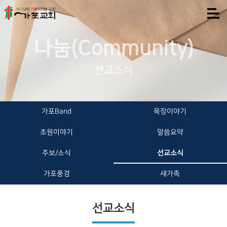
나눔(Community)
선교소식
가포Band
목장이야기
초원이야기
말씀요약
주보/소식
선교소식
가포풍경
새가족
선교소식