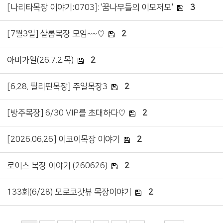
[나리타목장 이야기:0703]:'꿈나무들의 이모저모'
3
[7월3일] 샬롬목장 모임~~♡
2
아비가일(26.7.2.목)
2
[6.28. 필리핀목장] 주일목장3
2
[방주목장] 6/30 VIP를 초대하다♡
2
[2026.06.26] 이코이목장 이야기
2
로이스 목장 이야기 (260626)
2
133회(6/28) 모로코갓뷰 목장이야기
2