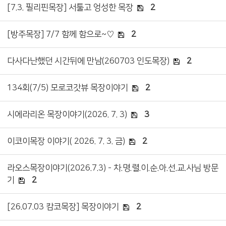
[7.3. 필리핀목장] 서툴고 엉성한 목장
2
[방주목장] 7/7 함께 함으로~♡
2
다사다난했던 시간뒤에 만남(260703 인도목장)
2
134회(7/5) 모로코갓뷰 목장이야기
2
시에라리온 목장이야기(2026. 7. 3)
3
이코이목장 이야기( 2026. 7. 3. 금)
2
라오스목장이야기(2026.7.3) - 차.명.렬.이.순.아.선.교.사님 방문
기
2
[26.07.03 캄코목장] 목장이야기
2