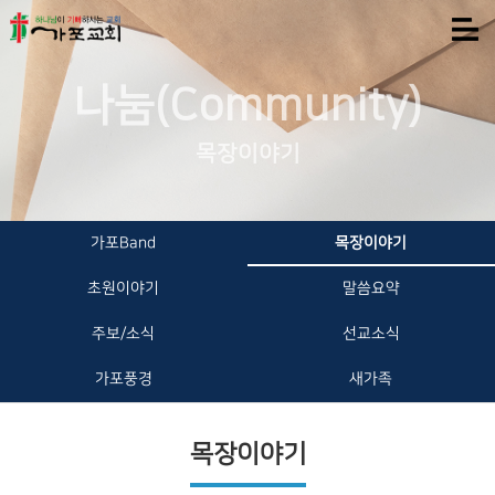
나눔(Community)
목장이야기
가포Band
목장이야기
초원이야기
말씀요약
주보/소식
선교소식
가포풍경
새가족
목장이야기