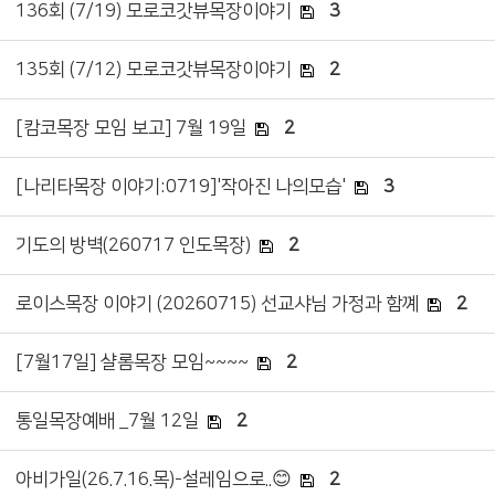
136회 (7/19) 모로코갓뷰목장이야기
3
135회 (7/12) 모로코갓뷰목장이야기
2
[캄코목장 모임 보고] 7월 19일
2
[나리타목장 이야기:0719]'작아진 나의모습'
3
기도의 방벽(260717 인도목장)
2
로이스목장 이야기 (20260715) 선교샤님 가정과 함꼐
2
[7월17일] 샬롬목장 모임~~~~
2
통일목장예배 _7월 12일
2
아비가일(26.7.16.목)-설레임으로..😊
2